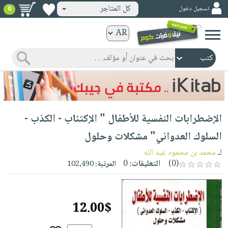
كل المتاجر
تسجيل دخول
0
كتب
ورقية
المواضيع
صدر
كتب
حديثاً
الكترونية
الأكثر
الصفحة
الإضطرابات النفسية للأطفال " الإكتئاب - الكذب -
مبيعاً
الرئيسية
كتب
جوائز
السلوك العدواني" مشكلات وحلول
صدر
صوتية
شحن
لـ
محمد بن محمود عبد الله
حديثاً
الصفحة
مخفض
(0)
التعليقات:
0
المرتبة:
102,490
الأكثر
الرئيسية
عروض
أطفال
مبيعاً
masmu3
خاصة
وناشئة
كتب
12.00$
بلا
صفحات
مجانية
الصفحة
وسائل
حدود
مشوقة
الرئيسية