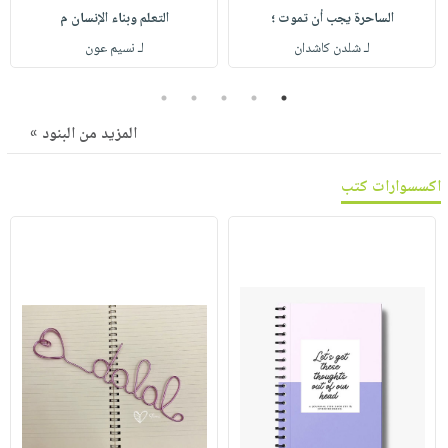
صابون
فيديوهات
الساحرة يجب أن تموت ؛
التعلم وبناء الإنسان م
عربة
أطفال
أسئلة
لـ شلدن كاشدان
لـ نسيم عون
التسوق
مناسبات
يتكرر
5
4
3
2
1
طرحها
نشرة
الإصدارات
خدمات
المزيد من البنود »
نيل
اكسسوارات كتب
وفرات
انشر
كتابك
تواصل
معنا