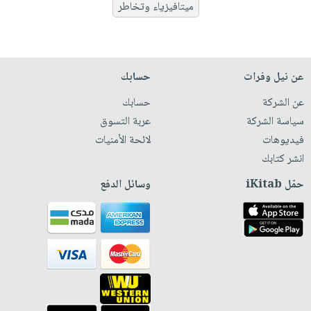
ميتافيزياء وتخاطر
عن نيل وفرات
حسابك
عن الشركة
حسابك
سياسة الشركة
عربة التسوق
فيديوهات
لائحة الأمنيات
انشر كتابك
حمّل iKitab
وسائل الدفع