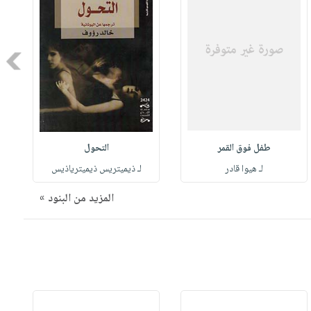
Next
طفل فوق القمر
التحول
لـ هيوا قادر
لـ ذيميتريس ذيميترياذيس
المزيد من البنود »