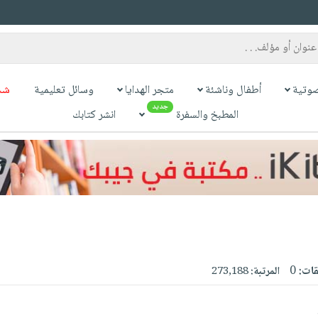
وتية
أطفال وناشئة
متجر الهدايا
وسائل تعليمية
شح
جديد
المطبخ والسفرة
انشر كتابك
قات:
0
المرتبة:
273,188