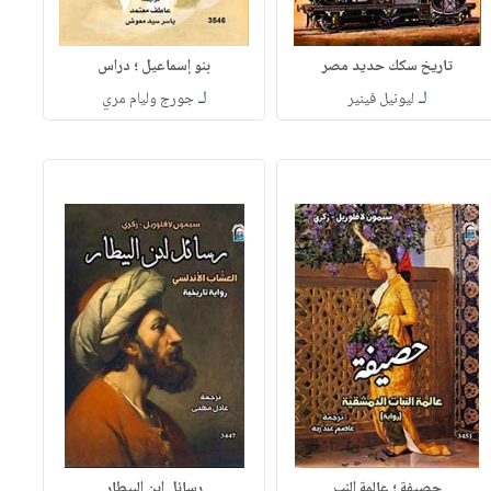
تاريخ سكك حديد مصر
بنو إسماعيل ؛ دراس
لـ
لـ
ليونيل فينير
جورج وليام مري
حصيفة ؛ عالمة النب
رسائل ابن البيطار