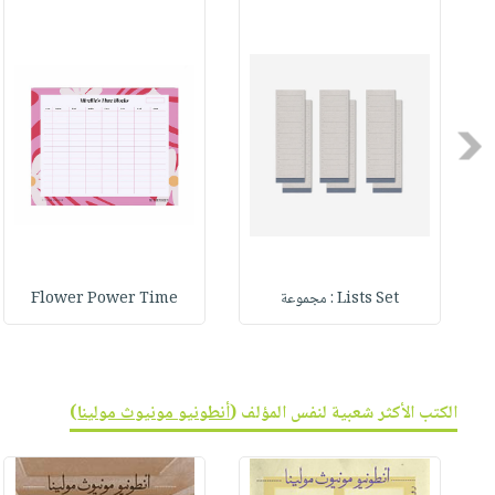
صابون
فيديوهات
عربة
أطفال
أسئلة
التسوق
مناسبات
يتكرر
طرحها
نشرة
Previous
الإصدارات
خدمات
نيل
وفرات
انشر
كتابك
Lists Set : مجموعة
Flower Power Time
تواصل
معنا
الكتب الأكثر شعبية لنفس المؤلف (
أنطونيو مونيوث مولينا
)