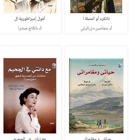
تانكرد أو الحملة ا
أفول إمبراطورية ال
لـ
لـ
بنجامين دزرائيلي
بانكاج ميشرا
حياتى و مغامراتى
مع دانتي في الجحيم