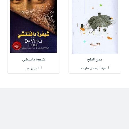
مدن الملح
شيفرة دافنتشي
لـ عبد الرحمن منيف
لـ دان براون