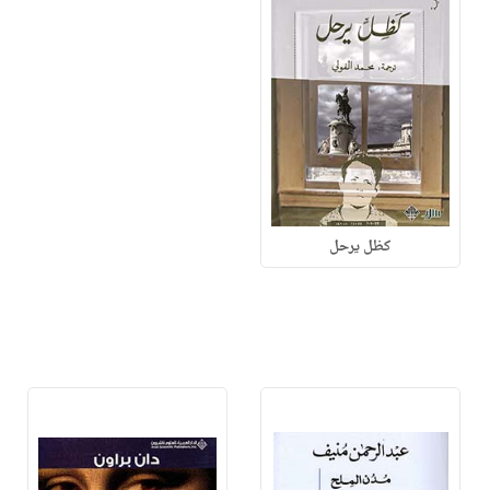
كظل يرحل