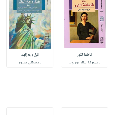
قاطفة اللوز
قبل وجه إلهك
لـ سيمونتا أنيللو هورنوب
لـ مصطفي مستور