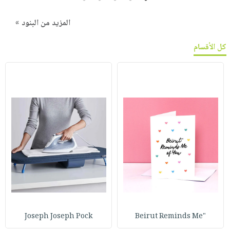
صابون
فيديوهات
عربة
أطفال
المزيد من البنود »
أسئلة
التسوق
مناسبات
يتكرر
كل الأقسام
طرحها
نشرة
الإصدارات
خدمات
نيل
وفرات
انشر
كتابك
تواصل
معنا
Joseph Joseph Pock
"Beirut Reminds Me