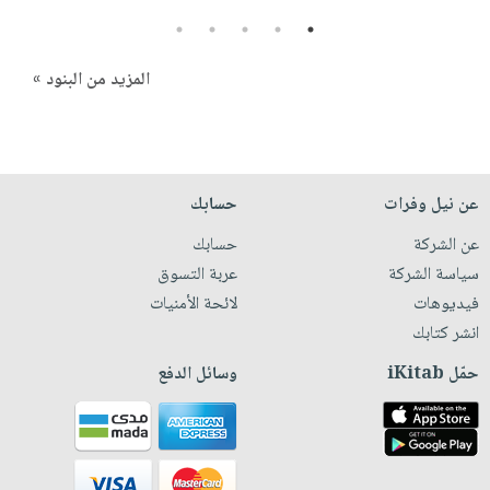
5
4
3
2
1
المزيد من البنود »
عن نيل وفرات
حسابك
عن الشركة
حسابك
سياسة الشركة
عربة التسوق
فيديوهات
لائحة الأمنيات
انشر كتابك
حمّل iKitab
وسائل الدفع