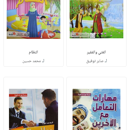
الغني والفقير
النظام
لـ
لـ
صابر توفيق
محمد حسين