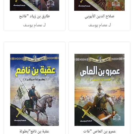
صلاح الدين الأيوبي
طارق بن زياد "فاتح
لـ
لـ
عصام يوسف
عصام يوسف
عمرو بن العاص "فات
عقبة بن نافع"بطولة