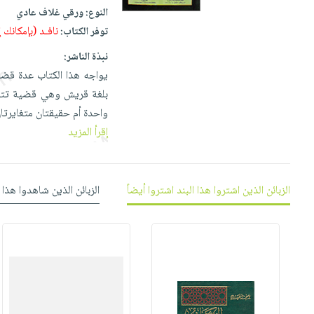
إختياراتنا
تعليمية
أسئلة
النوع:
ورقي غلاف عادي
إختياراتنا
المواضيع
iKitab
يتكرر
نافـد (بإمكانك
توفر الكتاب:
كتب
بلا
الأكثر
طرحها
أكاديمية
الصحة
نبذة الناشر:
حدود
مبيعاً
تحميل
والعناية
يواجه هذا الكتاب عدة قضاي
صندوق
أسئلة
إختياراتنا
masmu3
الشخصية
بلغة قريش وهي قضية تتعلق 
القراءة
يتكرر
وسائل
على
جديد
واحدة أم حقيقتان متغايرتان
English
طرحها
تعليمية
Android
إقرأ المزيد
books
الكل
تحميل
صندوق
تحميل
iKitab
أجهزة
القراءة
المطبخ
masmu3
على
العناية
والسفرة
على
جوائز
الزبائن الذين اشتروا هذا البند اشتروا أيضاً
الزبائن الذين شاهدوا هذا 
Android
جديد
الشخصية
Apple
تحميل
العناية
الكل
iKitab
وتصفيف
أواني
متجر
على
الشعر
الطهي
الهدايا
Apple
العناية
أدوات
بالجسم
أقسام
الخبز