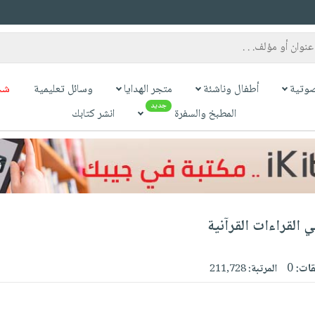
وتية
أطفال وناشئة
متجر الهدايا
وسائل تعليمية
شح
جديد
المطبخ والسفرة
انشر كتابك
 القراءات القرآنية
قات:
0
المرتبة:
211,728