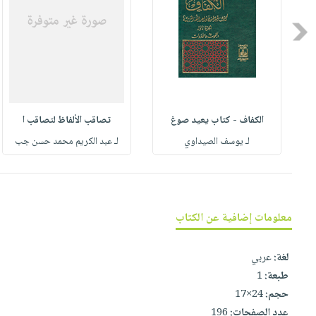
العناية
الأكثر
شحن
أدوات
بالأسنان
مبيعاً
مجاني
Previous
المائدة
الحمية
العودة
بنود
الأوعية
والتغذية
للمدارس
مختارة
والتخزين
اشتراكات
اكسسوارات
أدوات
كتب
كل
بحث
المطبخ
الكفاف - كتاب يعيد صوغ
تصاقب الألفاظ لتصاقب ا
الاشتراكات
اكسسوارات
متقدم
لـ يوسف الصيداوي
لـ عبد الكريم محمد حسن جب
منزلية
صندوق
القراءة
اكسسوارات
iKitab
ملابس
نيل
بلا
مطرزات
معلومات إضافية عن الكتاب
وفرات
حدود
حقائب
عن
حسابك
لغة:
عربي
حلي
الشركة
طبعة:
1
عناية
لائحة
سياسة
حجم:
24×17
بالذات
الأمنيات
الشركة
عدد الصفحات:
196