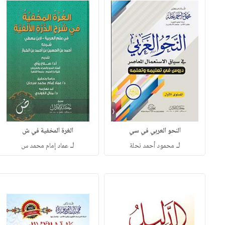
النحو العربي في سي
الغرة المخفية في ش
لـ
لـ
محمود أحمد نحلة
عماد إمام محمد س