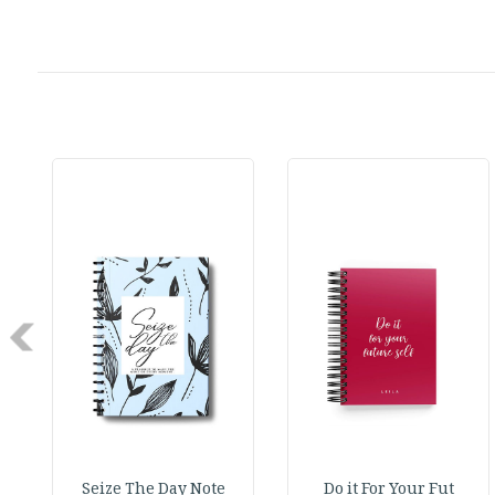
Next
Seize The Day Note
Do it For Your Fut