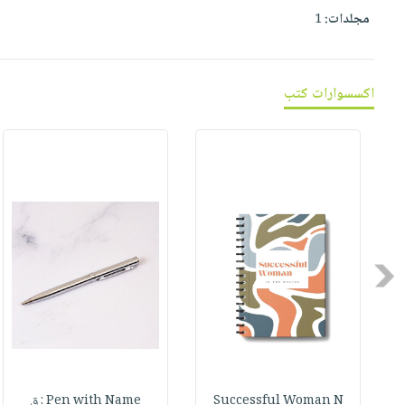
صابون
فيديوهات
مجلدات:
1
عربة
أطفال
أسئلة
التسوق
مناسبات
يتكرر
طرحها
نشرة
اكسسوارات كتب
الإصدارات
خدمات
نيل
وفرات
انشر
كتابك
تواصل
معنا
Previous
Successful Woman N
Pen with Name : ق