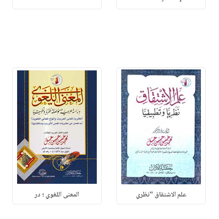
علم الاشتقاق "نظري
المعنى اللغوي ؛ در