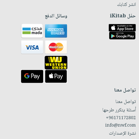
انشر كتابك
حمّل iKitab
وسائل الدفع
تواصل معنا
تواصل معنا
أسئلة يتكرر طرحها
+96171172802
info@nwf.com
نشرة الإصدارات