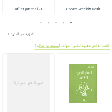
صابون
فيديوهات
عربة
Bullet Journal - O
Dream Weekly Desk
أطفال
أسئلة
التسوق
مناسبات
يتكرر
5
4
3
2
1
طرحها
نشرة
الإصدارات
خدمات
المزيد من البنود »
نيل
الكتب الأكثر شعبية لنفس المؤلف (
محمد بن صالح
)
وفرات
انشر
كتابك
تواصل
معنا