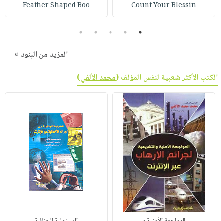
صابون
Feather Shaped Boo
Count Your Blessin
فيديوهات
عربة
أطفال
أسئلة
التسوق
5
4
3
2
1
مناسبات
يتكرر
طرحها
نشرة
المزيد من البنود »
الإصدارات
خدمات
الكتب الأكثر شعبية لنفس المؤلف (
محمد الألفي
)
نيل
وفرات
انشر
كتابك
تواصل
معنا
المواجهة الأمنية و
المسئولية الجنائية