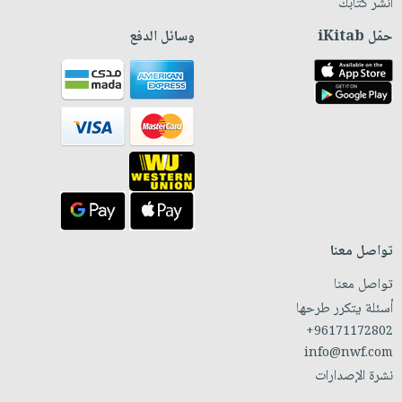
انشر كتابك
حمّل iKitab
وسائل الدفع
تواصل معنا
تواصل معنا
أسئلة يتكرر طرحها
+96171172802
info@nwf.com
نشرة الإصدارات