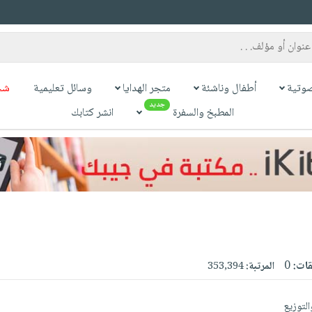
وتية
أطفال وناشئة
متجر الهدايا
وسائل تعليمية
شح
جديد
المطبخ والسفرة
انشر كتابك
قات:
0
المرتبة:
353,394
لتوزيع