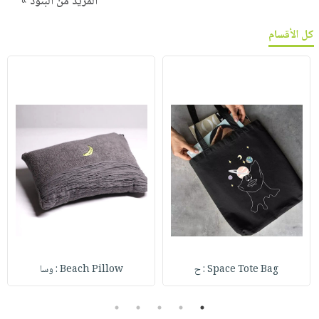
المزيد من البنود »
كل الأقسام
Space Tote Bag : ح
Beach Pillow : وسا
5
4
3
2
1