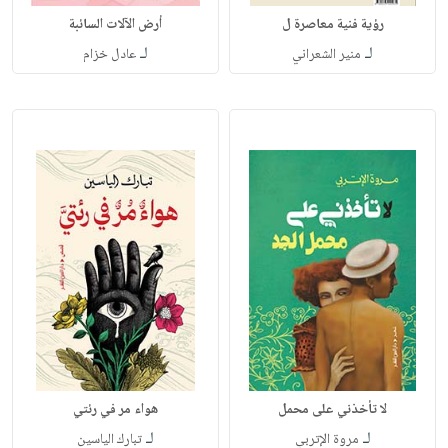
رؤية فنية معاصرة ل
أرض الآلات السائبة
لـ
لـ
منير الشعراني
عادل خزام
لا تأخذني على محمل
هواء مر في رئتي
لـ
لـ
مروة الإتربي
تبارك الياسين