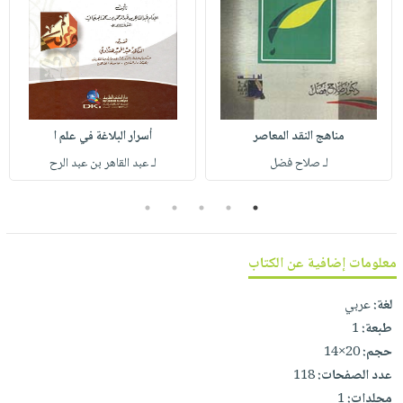
صابون
فيديوهات
عربة
أطفال
أسئلة
التسوق
مناسبات
يتكرر
طرحها
نشرة
الإصدارات
خدمات
مناهج النقد المعاصر
أسرار البلاغة في علم ا
نيل
لـ صلاح فضل
لـ عبد القاهر بن عبد الرح
وفرات
انشر
5
4
3
2
1
كتابك
تواصل
معلومات إضافية عن الكتاب
معنا
لغة:
عربي
طبعة:
1
حجم:
20×14
عدد الصفحات:
118
مجلدات:
1