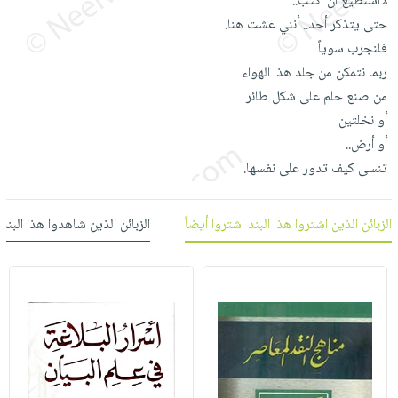
لاأستطيع أن أكتب..
العناية
الأكثر
شحن
أدوات
حتى يتذكر أحد.. أنني عشت هنا.
بالأسنان
مبيعاً
مجاني
المائدة
فلنجرب سوياً
الحمية
العودة
ربما نتمكن من جلد هذا الهواء
بنود
الأوعية
والتغذية
للمدارس
من صنع حلم على شكل طائر
مختارة
والتخزين
اشتراكات
اكسسوارات
أو نخلتين
أدوات
كتب
كل
أو أرض..
بحث
المطبخ
الاشتراكات
اكسسوارات
تنسى كيف تدور على نفسها.
متقدم
منزلية
صندوق
القراءة
اكسسوارات
الزبائن الذين اشتروا هذا البند اشتروا أيضاً
الزبائن الذين شاهدوا هذا البند
iKitab
ملابس
نيل
بلا
مطرزات
وفرات
حدود
حقائب
عن
حسابك
حلي
الشركة
عناية
لائحة
سياسة
بالذات
الأمنيات
الشركة