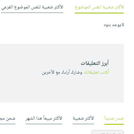
صابون
فيديوهات
الأكثر شعبية لنفس الموضوع
الأكثر شعبية لنفس الموضوع الفرعي
عربة
أطفال
أسئلة
التسوق
مناسبات
يتكرر
لايوجد بنود
طرحها
نشرة
الإصدارات
خدمات
نيل
وفرات
أبرز التعليقات
انشر
أكتب تعليقاتك
وشارك أراءك مع الأخرين
كتابك
تواصل
معنا
صدر حديثاً
الأكثر شعبية
الأكثر مبيعاً هذا الشهر
شحن مجا