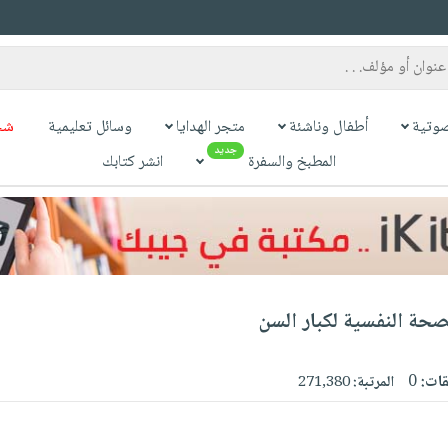
وتية
أطفال وناشئة
متجر الهدايا
وسائل تعليمية
شح
جديد
المطبخ والسفرة
انشر كتابك
صحة النفسية لكبار السن
قات:
0
المرتبة:
271,380