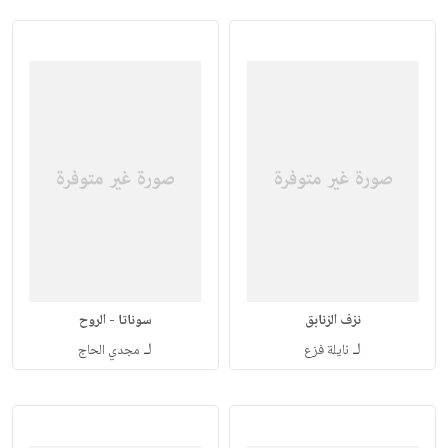
نزف الزنابق
سوناتا - الروح
لـ
لـ
نايلة فزع
مجدي الحاج