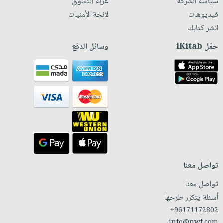
سياسة الشركة
عربة التسوق
فيديوهات
لائحة الأمنيات
انشر كتابك
حمّل iKitab
وسائل الدفع
تواصل معنا
تواصل معنا
أسئلة يتكرر طرحها
+96171172802
info@nwf.com