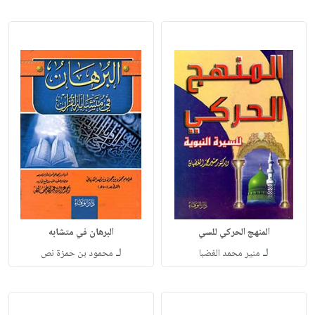
المنهج الحركي للسي
البرهان في متشابه
لـ
لـ
منير محمد الغضبا
محمود بن حمزة نص