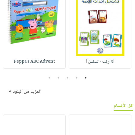
أنا أركب - تسلسل أ
Peppa's ABC Advent
5
4
3
2
1
المزيد من البنود »
كل الأقسام