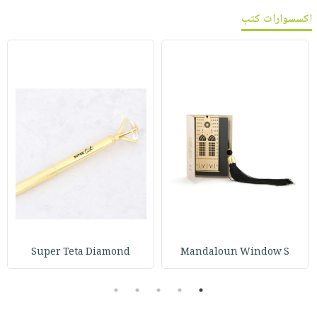
اكسسوارات كتب
Super Teta Diamond
Mandaloun Window S
5
4
3
2
1