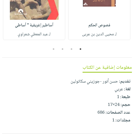
صابون
فيديوهات
عربة
أطفال
أسئلة
التسوق
مناسبات
يتكرر
فصوص الحكم
أساطير إغريقية " أساطي
طرحها
نشرة
لـ محيى الدين بن عربى
لـ عبد المعطي شعراوي
الإصدارات
خدمات
نيل
4
3
2
1
وفرات
انشر
معلومات إضافية عن الكتاب
كتابك
تقديم:
حسن أنور -جوزيني سكاتولين
تواصل
لغة:
عربي
معنا
طبعة:
1
حجم:
24×17
عدد الصفحات:
686
مجلدات:
1