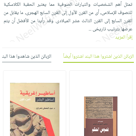
العناية
الأكثر
تمثل أهم الشخصيات والتيارات الصوفية مما يعتبر الحقبة الكلاسكية
شحن
أدوات
بالأسنان
مبيعاً
للتصوف الإسلامى, أى من القرن الأول إلى القرن السابع الهجرى, ما يقابل من
مجاني
المائدة
الحمية
القرن السابع إلى القرن الثالث عشر الميلادى. وقد رأينا من الأفضل أن يتم
العودة
بنود
الأوعية
والتغذية
عرضها بترتيب تاريخى
للمدارس
...
مختارة
والتخزين
اشتراكات
إقرأ المزيد
اكسسوارات
أدوات
كتب
كل
بحث
المطبخ
الاشتراكات
اكسسوارات
الزبائن الذين اشتروا هذا البند اشتروا أيضاً
الزبائن الذين شاهدوا هذا البند
متقدم
منزلية
صندوق
القراءة
اكسسوارات
iKitab
ملابس
نيل
بلا
مطرزات
وفرات
حدود
حقائب
عن
حسابك
حلي
الشركة
عناية
لائحة
سياسة
بالذات
الأمنيات
الشركة