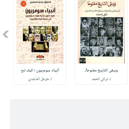
Next
ويبقى التاريخ مفتوحاً،
أنبياء سومريون ؛ كيف تح
لـ تركي الحمد
لـ خزعل الماجدي