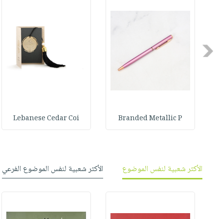
صابون
فيديوهات
عربة
أطفال
أسئلة
التسوق
مناسبات
يتكرر
طرحها
Previous
نشرة
الإصدارات
خدمات
نيل
وفرات
انشر
Lebanese Cedar Coi
Branded Metallic P
كتابك
تواصل
معنا
الأكثر شعبية لنفس الموضوع
الأكثر شعبية لنفس الموضوع الفرعي