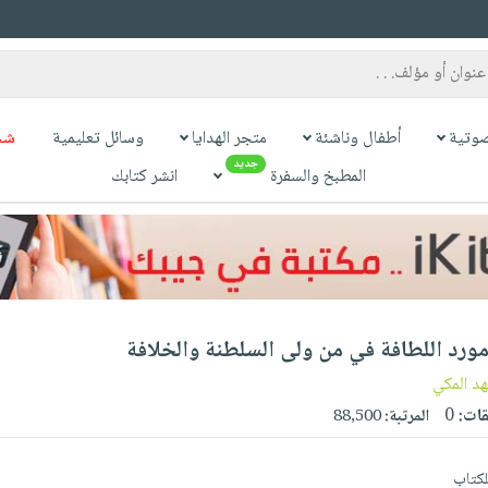
وتية
أطفال وناشئة
متجر الهدايا
وسائل تعليمية
شح
جديد
المطبخ والسفرة
انشر كتابك
ورد اللطافة في من ولى السلطنة والخلافة
هد المكي
قات:
0
المرتبة:
88,500
للكتاب