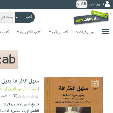
تسجيل دخول
كتب
ورقية
المواضيع
نيل وفرات
كتب ورقية
كتب الكترونية
كتب ص
صدر
كتب
حديثاً
الكترونية
الأكثر
الصفحة
مبيعاً
الرئيسية
كتب
جوائز
صدر
صوتية
شحن
حديثاً
الصفحة
منهل الظرافة بذيل م
مخفض
الأكثر
الرئيسية
عروض
أطفال
لـ
محمد بن عبد العزيز ابن ف
مبيعاً
masmu3
خاصة
وناشئة
(0)
التعلي
كتب
بلا
صفحات
تاريخ النشر:
30/12/2022
مجانية
الصفحة
وسائل
حدود
مشوقة
الناشر:
الهيئة المصرية العامة 
الرئيسية