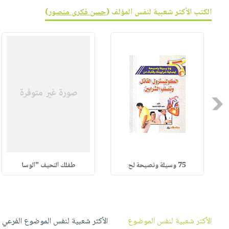
صابون
فيديوهات
الكتب الأكثر شعبية لنفس المؤلف (
حسن فكرى منصور
)
عربة
أطفال
أسئلة
التسوق
مناسبات
يتكرر
طرحها
نشرة
الإصدارات
خدمات
نيل
وفرات
Previous
انشر
كتابك
تواصل
معنا
75 وسيلة ونصيحة لح
طفلك النحيف "الوسا
الأكثر شعبية لنفس الموضوع
الأكثر شعبية لنفس الموضوع الفرعي