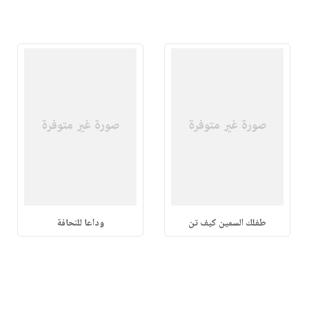
طفلك السمين كيف تن
وداعا للنحافة