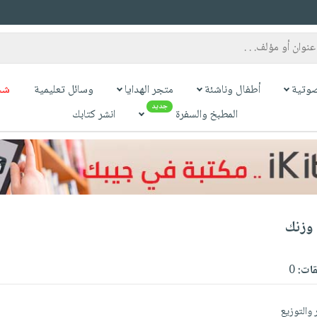
وتية
أطفال وناشئة
متجر الهدايا
وسائل تعليمية
شح
جديد
المطبخ والسفرة
انشر كتابك
وزنك
قات:
0
 والتوزيع