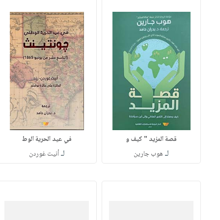
قصة المزيد " كيف و
في عيد الحرية الوط
لـ
لـ
هوب جارين
أنيت غوردن