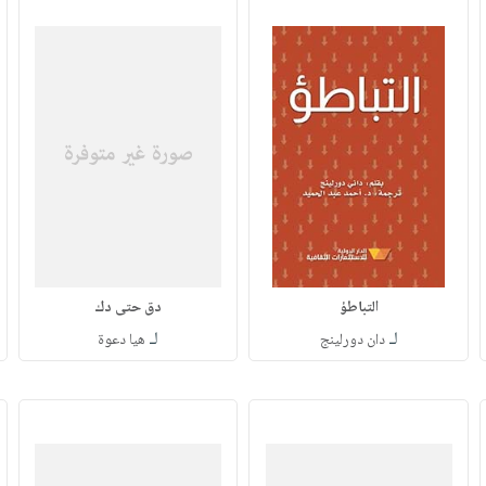
التباطؤ
دق حتى دك
لـ
لـ
دان دورلينج
هيا دعوة