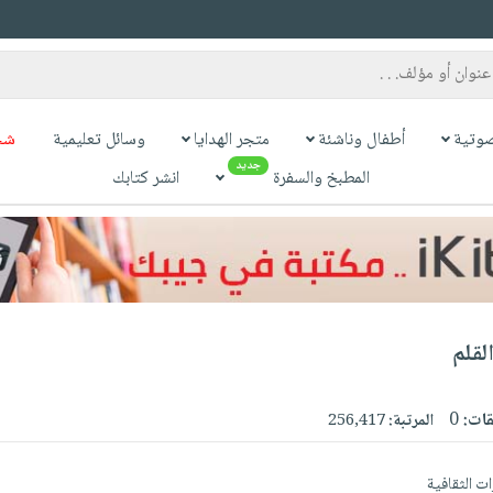
وتية
أطفال وناشئة
متجر الهدايا
وسائل تعليمية
شح
جديد
المطبخ والسفرة
انشر كتابك
لقلم
قات:
0
المرتبة:
256,417
ات الثقافية