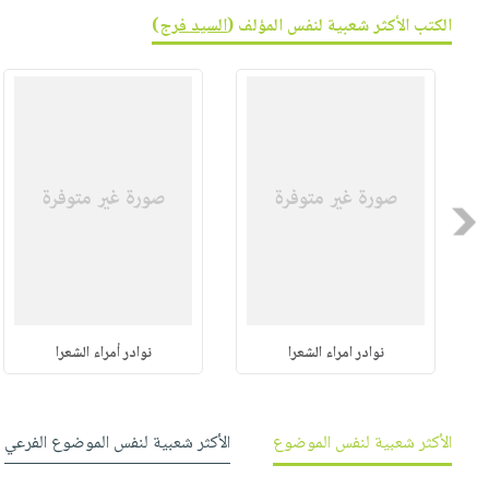
صابون
فيديوهات
الكتب الأكثر شعبية لنفس المؤلف (
السيد فرج
)
عربة
أطفال
أسئلة
التسوق
مناسبات
يتكرر
طرحها
نشرة
الإصدارات
خدمات
نيل
وفرات
Previous
انشر
كتابك
تواصل
معنا
نوادر امراء الشعرا
نوادر أمراء الشعرا
الأكثر شعبية لنفس الموضوع
الأكثر شعبية لنفس الموضوع الفرعي