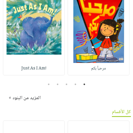
مرحباً بكم
!Just As I Am
5
4
3
2
1
المزيد من البنود »
كل الأقسام