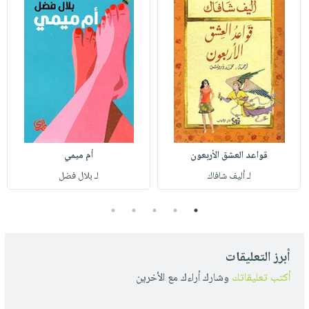
قواعد العشق الأربعون
أم ميمي
لـ أليف شافاك
لـ بلال فضل
5
4
3
2
1
أبرز التعليقات
أكتب تعليقاتك
وشارك أراءك مع الأخرين