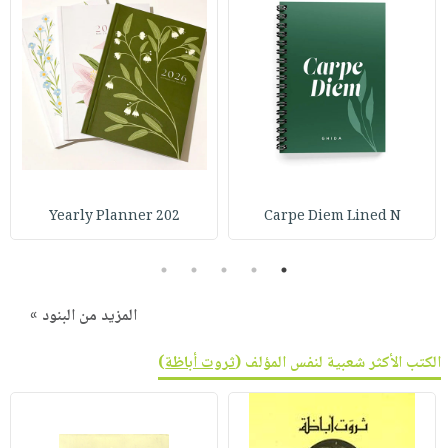
Yearly Planner 202
Carpe Diem Lined N
5
4
3
2
1
المزيد من البنود »
الكتب الأكثر شعبية لنفس المؤلف (
ثروت أباظة
)