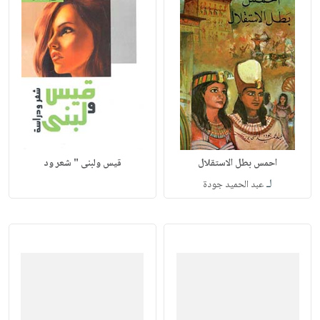
احمس بطل الاستقلال
قيس ولبنى " شعر ود
لـ
عبد الحميد جودة