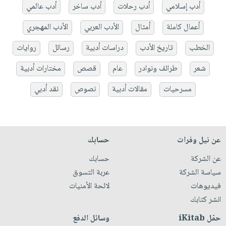
أدب إسلامي
أدب رحلات
أدب ساخر
أدب عالمي
أعمال كاملة
أمثال
الأدب العربي
الأدب المهجري
الخطب
تاريخ الأدب
دراسات أدبية
رسائل
روايات
شعر
طرائف ونوادر
عام
قصص
مختارات أدبية
مسرحيات
مقالات أدبية
نصوص
نقد أدبي
عن نيل وفرات
حسابك
عن الشركة
حسابك
سياسة الشركة
عربة التسوق
فيديوهات
لائحة الأمنيات
انشر كتابك
حمّل iKitab
وسائل الدفع