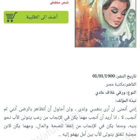
إختياراتنا
تعليمية
شحن مخفض
أسئلة
إختياراتنا
المواضيع
iKitab
يتكرر
كتب
أضف الى الطلبية
بلا
الأكثر
طرحها
أكاديمية
الصحة
حدود
مبيعاً
تحميل
والعناية
صندوق
أسئلة
إختياراتنا
masmu3
الشخصية
القراءة
يتكرر
وسائل
على
جديد
English
طرحها
تعليمية
Android
books
الكل
تحميل
صندوق
تحميل
iKitab
أجهزة
القراءة
المطبخ
masmu3
تاريخ النشر:
01/01/1900
على
العناية
والسفرة
على
جوائز
الناشر:
مكتبة مصر
Android
جديد
الشخصية
Apple
النوع:
ورقي غلاف عادي
تحميل
العناية
نبذة المؤلف:
الكل
iKitab
وتصفيف
إنني أتمنى ان أرى بنفسي ولدى ، ولن أحاول أن أتظاهر بالرضى أنني لم
أواني
متجر
على
الشعر
أنجب.. لا ، انا أريد أن أنجب مهما يكن في الإنجاب من رعب يتولى الأب نحو
الطهي
الهدايا
Apple
العناية
بنيه، ومنما يكن في الإنجاب من إنفقا للصحة والمال.. ومهما يكن الابن
أدوات
بالجسم
أقسام
مجلبة للقلق يتولى الأب بين أمل يهفو إليه
...
الخبز