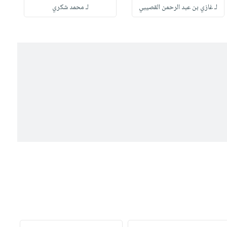
لـ غازي بن عبد الرحمن القصيبي
لـ محمد شكري
ل