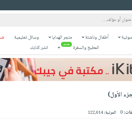
وتية
أطفال وناشئة
متجر الهدايا
وسائل تعليمية
شح
جديد
المطبخ والسفرة
انشر كتابك
جزء الأول)
قات:
0
المرتبة:
122,614