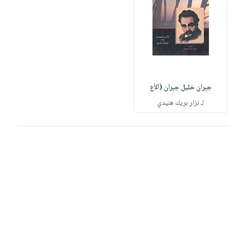
جبران خليل جبران (الأع
لـ نزار بريك هنيدي