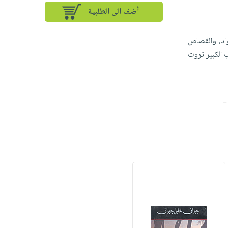
أضف الى الطلبية
واد، والقصاص
 الكبير ثروت