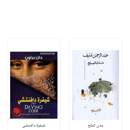
مدن الملح
شيفرة دافنتشي