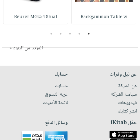
Beurer MG254 Shiat
Backgammon Table w
5
4
3
2
1
المزيد من البنود »
عن نيل وفرات
حسابك
عن الشركة
حسابك
سياسة الشركة
عربة التسوق
فيديوهات
لائحة الأمنيات
انشر كتابك
حمّل iKitab
وسائل الدفع