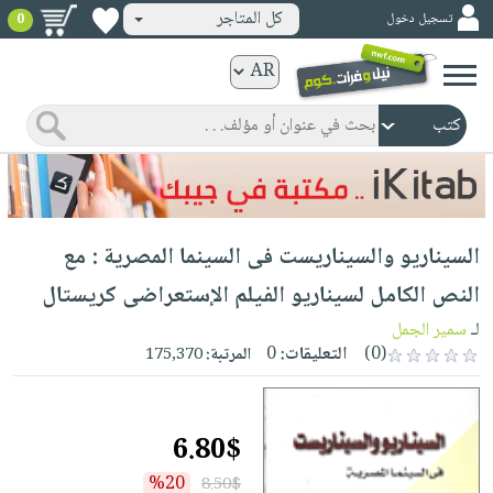
كل المتاجر
تسجيل دخول
0
كتب
ورقية
المواضيع
صدر
كتب
حديثاً
الكترونية
الأكثر
الصفحة
السيناريو والسيناريست فى السينما المصرية : مع
مبيعاً
الرئيسية
كتب
جوائز
النص الكامل لسيناريو الفيلم الإستعراضى كريستال
صدر
صوتية
شحن
لـ
سمير الجمل
حديثاً
الصفحة
مخفض
(0)
التعليقات:
0
المرتبة:
175,370
الأكثر
الرئيسية
عروض
أطفال
مبيعاً
masmu3
خاصة
وناشئة
كتب
6.80$
بلا
صفحات
مجانية
الصفحة
وسائل
حدود
مشوقة
%20
8.50$
الرئيسية