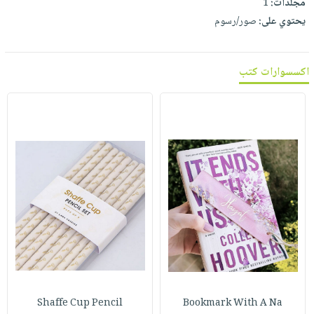
مجلدات:
1
يحتوي على:
صور/رسوم
اكسسوارات كتب
Shaffe Cup Pencil
Bookmark With A Na