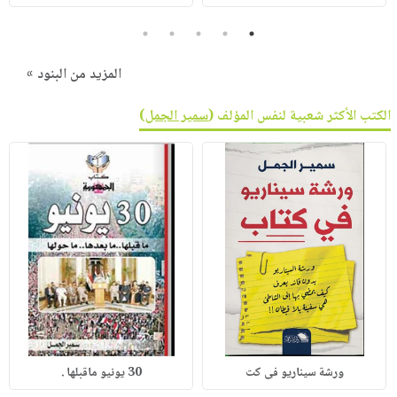
5
4
3
2
1
المزيد من البنود »
الكتب الأكثر شعبية لنفس المؤلف (
سمير الجمل
)
ورشة سيناريو فى كت
30 يونيو ماقبلها .