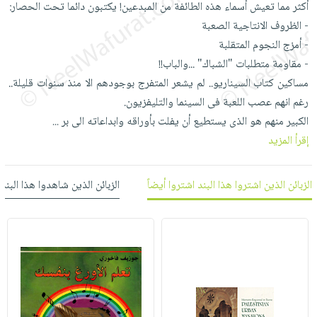
أكثر مما تعيش أسماء هذه الطائفة من المبدعين! يكتبون دائما تحت الحصار:
العناية
الأكثر
شحن
أدوات
- الظروف الانتاجية الصعبة
بالأسنان
مبيعاً
مجاني
المائدة
- أمزج النجوم المتقلبة
الحمية
العودة
بنود
الأوعية
- مقاومة متطلبات "الشباك" ...والباب!!
والتغذية
للمدارس
مختارة
والتخزين
اشتراكات
مساكين كتاب السيناريو.. لم يشعر المتفرج بوجودهم الا منذ سنوات قليلة..
اكسسوارات
أدوات
رغم انهم عصب اللعبة فى السينما والتليفزيون.
كتب
كل
بحث
المطبخ
الكبير منهم هو الذى يستطيع أن يفلت بأوراقه وابداعاته الى بر
...
الاشتراكات
اكسسوارات
متقدم
إقرأ المزيد
منزلية
صندوق
القراءة
اكسسوارات
الزبائن الذين اشتروا هذا البند اشتروا أيضاً
الزبائن الذين شاهدوا هذا البند
iKitab
ملابس
نيل
بلا
مطرزات
وفرات
حدود
حقائب
عن
حسابك
حلي
الشركة
عناية
لائحة
سياسة
بالذات
الأمنيات
الشركة