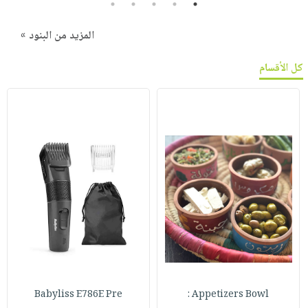
5
4
3
2
1
المزيد من البنود »
كل الأقسام
Babyliss E786E Pre
Appetizers Bowl :