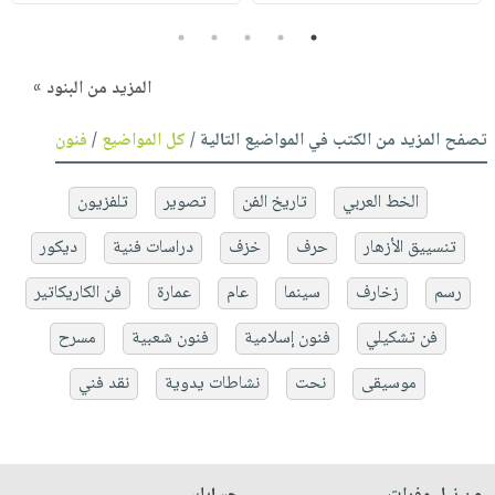
5
4
3
2
1
المزيد من البنود »
تصفح المزيد من الكتب في المواضيع التالية /
كل المواضيع
/
فنون
الخط العربي
تاريخ الفن
تصوير
تلفزيون
تنسييق الأزهار
حرف
خزف
دراسات فنية
ديكور
رسم
زخارف
سينما
عام
عمارة
فن الكاريكاتير
فن تشكيلي
فنون إسلامية
فنون شعبية
مسرح
موسيقى
نحت
نشاطات يدوية
نقد فني