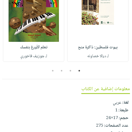
صابون
فيديوهات
عربة
أطفال
أسئلة
التسوق
مناسبات
يتكرر
طرحها
نشرة
الإصدارات
خدمات
نيل
بيوت فلسطين: ذاكرة منح
تعلم الأورغ بنفسك
وفرات
لـ ديالا خصاونه
لـ جوزيف فاخوري
انشر
4
3
2
1
كتابك
تواصل
معلومات إضافية عن الكتاب
معنا
لغة:
عربي
طبعة:
1
حجم:
17×24
عدد الصفحات:
275