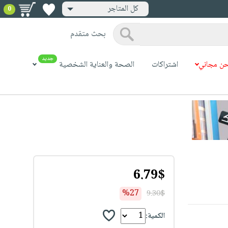
كل المتاجر
0
بحث متقدم
جديد
ن مجاني
اشتراكات
الصحة والعناية الشخصية
6.79$
%27
9.30$
الكمية: