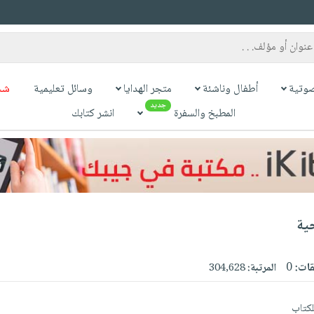
وتية
أطفال وناشئة
متجر الهدايا
وسائل تعليمية
شح
جديد
المطبخ والسفرة
انشر كتابك
ية
قات:
0
المرتبة:
304,628
للكتاب