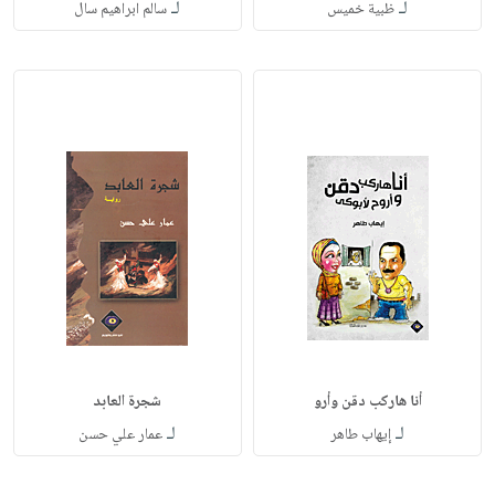
لـ
لـ
ظبية خميس
سالم ابراهيم سال
أنا هاركب دقن وأرو
شجرة العابد
لـ
لـ
إيهاب طاهر
عمار علي حسن