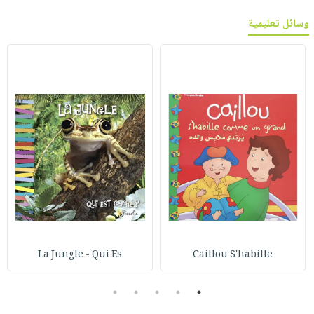
وسائل تعليمية
La Jungle - Qui Es
Caillou S'habille
5
4
3
2
1