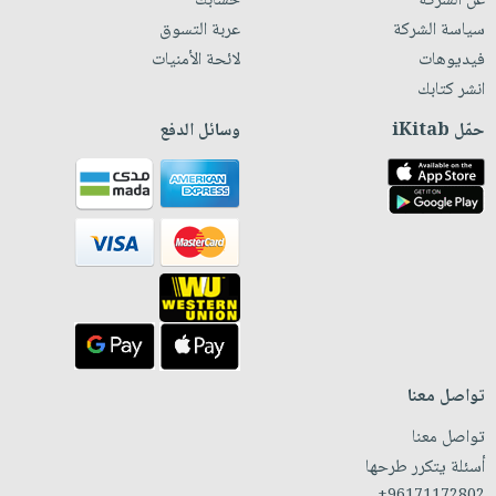
عن الشركة
حسابك
سياسة الشركة
عربة التسوق
فيديوهات
لائحة الأمنيات
انشر كتابك
حمّل iKitab
وسائل الدفع
تواصل معنا
تواصل معنا
أسئلة يتكرر طرحها
+96171172802