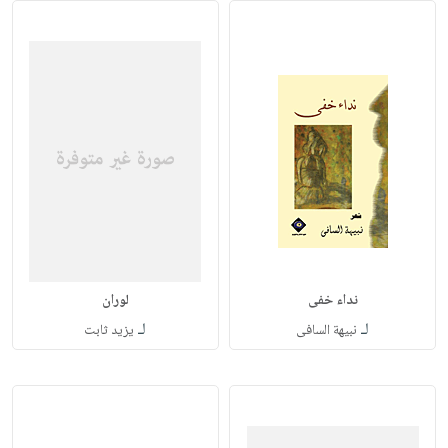
نداء خفى
لوران
لـ
لـ
نبيهة السافى
يزيد ثابت