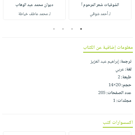
صابون
فيديوهات
الشوقيات شعر المرحوم أ
ديوان محمد عبد الوهاب
عربة
أطفال
أسئلة
لـ أحمد شوقي
لـ محمد عاطف خياطة
التسوق
مناسبات
يتكرر
4
3
2
1
طرحها
نشرة
الإصدارات
خدمات
معلومات إضافية عن الكتاب
نيل
وفرات
ترجمة:
إبراهيم عبد العزيز
انشر
لغة:
عربي
كتابك
طبعة:
2
تواصل
حجم:
20×14
معنا
عدد الصفحات:
205
مجلدات:
1
اكسسوارات كتب