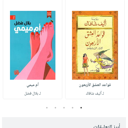
قواعد العشق الأربعون
أم ميمي
لـ أليف شافاك
لـ بلال فضل
5
4
3
2
1
أبرز التعليقات