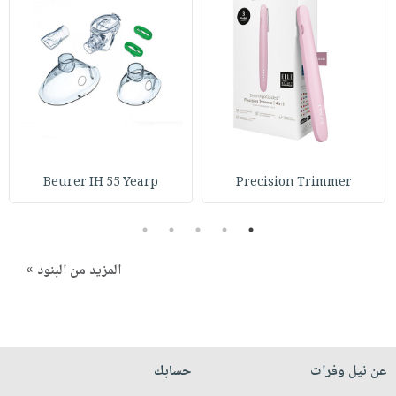
صابون
فيديوهات
عربة
أطفال
أسئلة
التسوق
مناسبات
يتكرر
طرحها
نشرة
الإصدارات
خدمات
نيل
وفرات
Beurer IH 55 Yearp
Precision Trimmer
انشر
كتابك
5
4
3
2
1
تواصل
معنا
المزيد من البنود »
عن نيل وفرات
حسابك