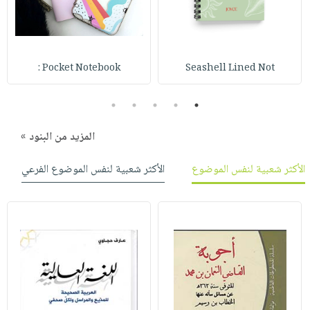
صابون
فيديوهات
عربة
أطفال
أسئلة
التسوق
مناسبات
يتكرر
Pocket Notebook :
Seashell Lined Not
طرحها
نشرة
الإصدارات
خدمات
5
4
3
2
1
نيل
وفرات
المزيد من البنود »
انشر
الأكثر شعبية لنفس الموضوع
الأكثر شعبية لنفس الموضوع الفرعي
كتابك
تواصل
معنا