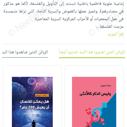
العناية
الأكثر
إمامية علوية فاطمية باطنية تستند إلى التأويل والفلسفة، (كما هو مذكور
شحن
أدوات
بالأسنان
مبيعاً
في مصادرهم)، وتميز عملها بالغموض والسرية التامة، التي نراها متجسدة
مجاني
المائدة
في عمل الجمعيات أو الأحزاب المركزية السرية المعاصرة.
الحمية
العودة
بنود
الأوعية
مزجت الفلسفة
...
والتغذية
للمدارس
مختارة
والتخزين
اشتراكات
إقرأ المزيد
اكسسوارات
أدوات
كتب
كل
بحث
المطبخ
الاشتراكات
الزبائن الذين اشتروا هذا البند اشتروا أيضاً
الزبائن الذين شاهدوا هذا البند
اكسسوارات
متقدم
منزلية
صندوق
القراءة
اكسسوارات
iKitab
ملابس
نيل
بلا
مطرزات
وفرات
حدود
حقائب
عن
حسابك
حلي
الشركة
عناية
لائحة
سياسة
بالذات
الأمنيات
الشركة