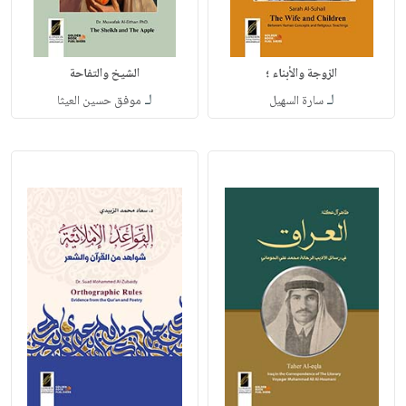
الزوجة والأبناء ؛
الشيخ والتفاحة
لـ
لـ
سارة السهيل
موفق حسين العيثا