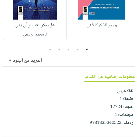
صابون
فيديوهات
عربة
أطفال
أسئلة
التسوق
مناسبات
يتكرر
وليس الذكر كالأنثى
هل يمكن للإنسان أن يعي
طرحها
نشرة
لـ محمد الربيعي
الإصدارات
خدمات
نيل
5
4
3
2
1
وفرات
المزيد من البنود »
انشر
كتابك
معلومات إضافية عن الكتاب
تواصل
لغة:
عربي
معنا
طبعة:
1
حجم:
24×17
مجلدات:
1
ردمك:
9781835340523