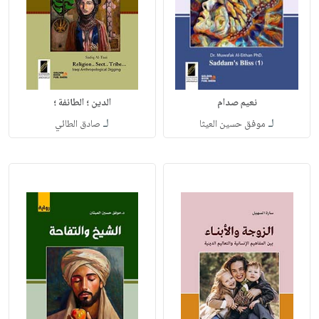
نعيم صدام
الدين ؛ الطائفة ؛
لـ
لـ
موفق حسين العيثا
صادق الطائي