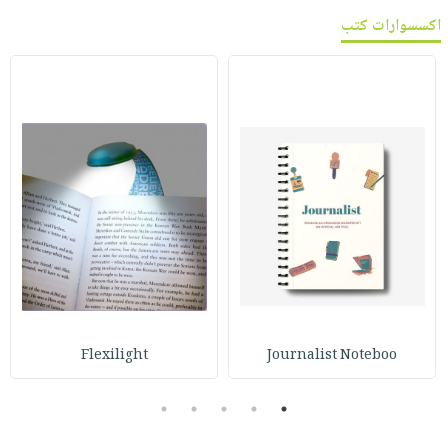
اكسسوارات كتب
Flexilight
Journalist Noteboo
5
4
3
2
1