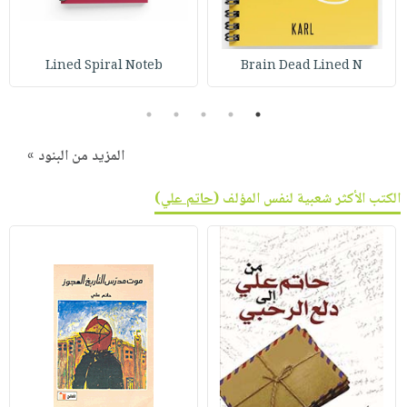
صابون
فيديوهات
عربة
أطفال
أسئلة
التسوق
مناسبات
Lined Spiral Noteb
Brain Dead Lined N
يتكرر
طرحها
نشرة
5
4
3
2
1
الإصدارات
خدمات
نيل
المزيد من البنود »
وفرات
انشر
الكتب الأكثر شعبية لنفس المؤلف (
حاتم علي
)
كتابك
تواصل
معنا