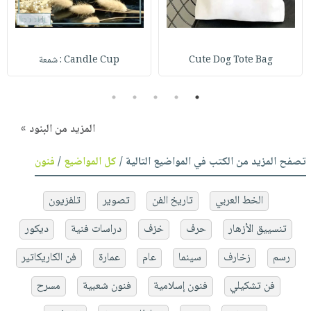
Cute Dog Tote Bag
Candle Cup : شمعة
5
4
3
2
1
المزيد من البنود »
تصفح المزيد من الكتب في المواضيع التالية /
كل المواضيع
/
فنون
الخط العربي
تاريخ الفن
تصوير
تلفزيون
تنسييق الأزهار
حرف
خزف
دراسات فنية
ديكور
رسم
زخارف
سينما
عام
عمارة
فن الكاريكاتير
فن تشكيلي
فنون إسلامية
فنون شعبية
مسرح