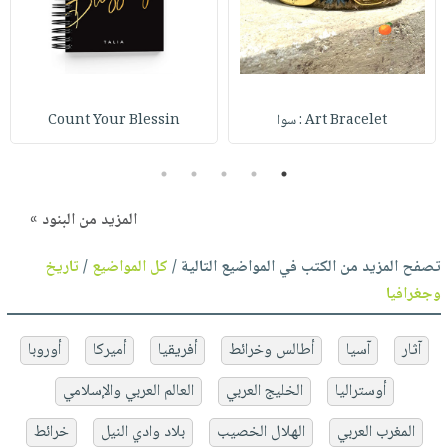
Art Bracelet : سوا
Count Your Blessin
5
4
3
2
1
المزيد من البنود »
تصفح المزيد من الكتب في المواضيع التالية /
كل المواضيع
/
تاريخ
وجغرافيا
آثار
آسيا
أطالس وخرائط
أفريقيا
أميركا
أوروبا
أوستراليا
الخليج العربي
العالم العربي والإسلامي
المغرب العربي
الهلال الخصيب
بلاد وادي النيل
خرائط