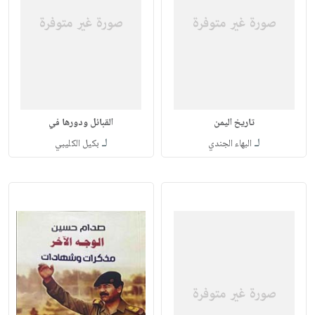
تاريخ اليمن
القبائل ودورها في
لـ
لـ
البهاء الجندي
بكيل الكليبي