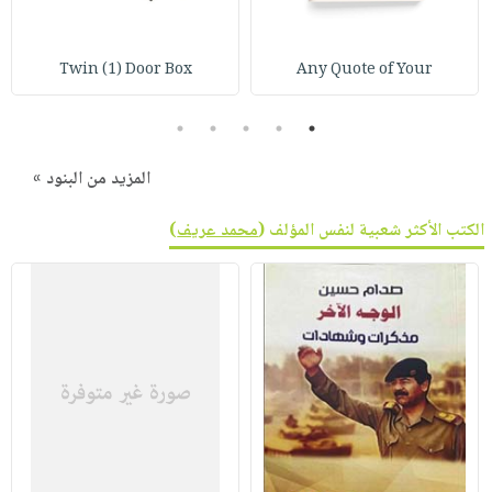
صابون
فيديوهات
عربة
أطفال
أسئلة
التسوق
Twin (1) Door Box
Any Quote of Your
مناسبات
يتكرر
طرحها
نشرة
5
4
3
2
1
الإصدارات
خدمات
نيل
المزيد من البنود »
وفرات
الكتب الأكثر شعبية لنفس المؤلف (
محمد عريف
)
انشر
كتابك
تواصل
معنا