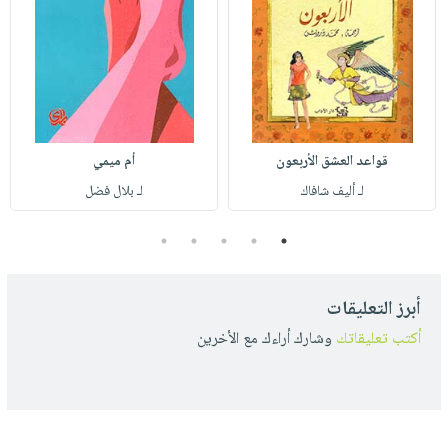
قواعد العشق الأربعون
أم ميمي
لـ أليف شافاك
لـ بلال فضل
5
4
3
2
1
أبرز التعليقات
أكتب تعليقاتك
وشارك أراءك مع الأخرين