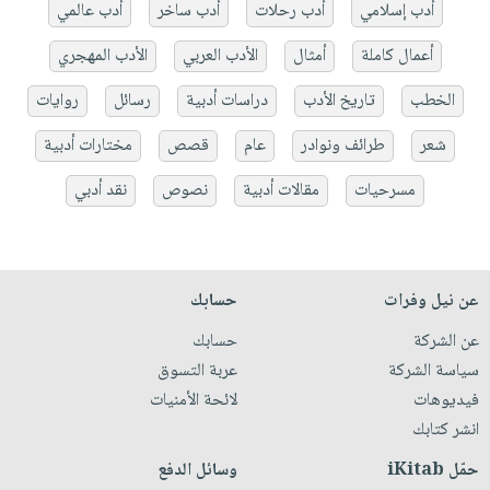
أدب إسلامي
أدب رحلات
أدب ساخر
أدب عالمي
أعمال كاملة
أمثال
الأدب العربي
الأدب المهجري
الخطب
تاريخ الأدب
دراسات أدبية
رسائل
روايات
شعر
طرائف ونوادر
عام
قصص
مختارات أدبية
مسرحيات
مقالات أدبية
نصوص
نقد أدبي
عن نيل وفرات
حسابك
عن الشركة
حسابك
سياسة الشركة
عربة التسوق
فيديوهات
لائحة الأمنيات
انشر كتابك
حمّل iKitab
وسائل الدفع