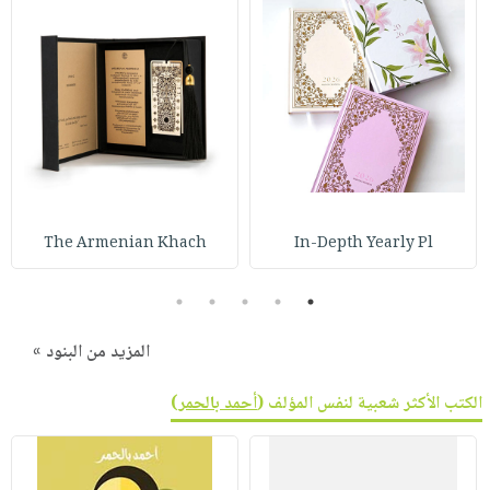
صابون
فيديوهات
عربة
أطفال
أسئلة
التسوق
مناسبات
يتكرر
طرحها
نشرة
الإصدارات
خدمات
نيل
وفرات
انشر
The Armenian Khach
In-Depth Yearly Pl
كتابك
5
4
3
2
1
تواصل
معنا
المزيد من البنود »
الكتب الأكثر شعبية لنفس المؤلف (
أحمد بالحمر
)