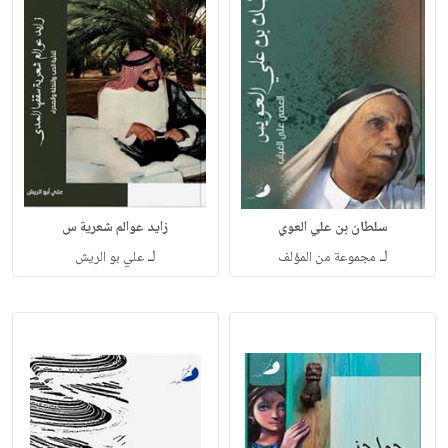
سلطان بن علي العوي
زايد عوالم شعرية س
لـ
لـ
مجموعة من المؤلف
علي بو الريش