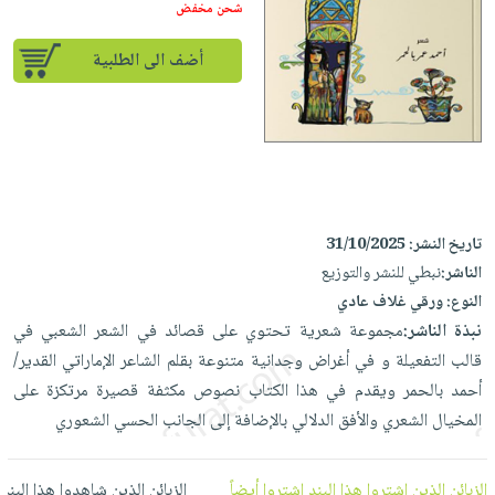
إختياراتنا
تعليمية
شحن مخفض
أسئلة
إختياراتنا
المواضيع
iKitab
يتكرر
كتب
أضف الى الطلبية
بلا
الأكثر
طرحها
أكاديمية
الصحة
حدود
مبيعاً
تحميل
والعناية
صندوق
أسئلة
إختياراتنا
masmu3
الشخصية
القراءة
يتكرر
وسائل
على
جديد
English
طرحها
تعليمية
Android
books
الكل
تحميل
صندوق
تحميل
تاريخ النشر:
31/10/2025
iKitab
أجهزة
القراءة
المطبخ
masmu3
الناشر:
نبطي للنشر والتوزيع
على
العناية
والسفرة
على
جوائز
النوع:
ورقي غلاف عادي
Android
جديد
الشخصية
Apple
نبذة الناشر:
مجموعة شعرية تحتوي على قصائد في الشعر الشعبي في
تحميل
العناية
قالب التفعيلة و في أغراض وجدانية متنوعة بقلم الشاعر الإماراتي القدير/
الكل
iKitab
وتصفيف
أحمد بالحمر ويقدم في هذا الكتاب نصوص مكثفة قصيرة مرتكزة على
أواني
متجر
على
الشعر
المخيال الشعري والأفق الدلالي بالإضافة إلى الجانب الحسي الشعوري
الطهي
الهدايا
Apple
العناية
أدوات
بالجسم
أقسام
الخبز
الزبائن الذين اشتروا هذا البند اشتروا أيضاً
الزبائن الذين شاهدوا هذا البند