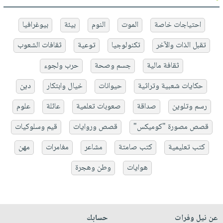
احتياجات خاصة
الموت
النوم
بيئة
بيوغرافيا
تقبل الذات والآخر
تكنولوجيا
توعية
ثقافات الشعوب
ثقافة مالية
جسم وصحة
حرب ولجوء
حكايات شعبية وتراثية
حيوانات
خيال وابتكار
دين
رسم وتلوين
صداقة
صعوبات تعلمية
عائلة
علوم
قصص مصورة "كوميكس"
قصص وروايات
قيم وسلوكيات
كتب تعليمية
كتب صامتة
مشاعر
مغامرات
مهن
هوايات
وطن وهجرة
عن نيل وفرات
حسابك