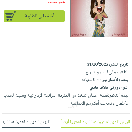
إختياراتنا
تعليمية
شحن مخفض
أسئلة
إختياراتنا
المواضيع
iKitab
يتكرر
كتب
أضف الى الطلبية
بلا
الأكثر
طرحها
أكاديمية
الصحة
حدود
مبيعاً
تحميل
والعناية
صندوق
أسئلة
وسائل
masmu3
الشخصية
القراءة
يتكرر
تعليمية
على
جديد
English
طرحها
صندوق
Android
books
الكل
تحميل
القراءة
تحميل
تاريخ النشر:
31/10/2025
iKitab
أجهزة
جوائز
المطبخ
masmu3
الناشر:
نبطي للنشر والتوزيع
على
العناية
والسفرة
على
ينصح لأعمار بين:
6-9 سنوات
Android
جديد
الشخصية
Apple
النوع:
ورقي غلاف عادي
تحميل
العناية
نبذة الناشر:
قصة أطفال تتخذ من المفردة التراثية الإماراتية وسيلة لجذب
الكل
iKitab
وتصفيف
الأطفال وتحريك أفكارهم الإبداعية
أواني
متجر
على
الشعر
الطهي
الهدايا
Apple
العناية
الزبائن الذين اشتروا هذا البند اشتروا أيضاً
الزبائن الذين شاهدوا هذا البند
أدوات
بالجسم
أقسام
الخبز