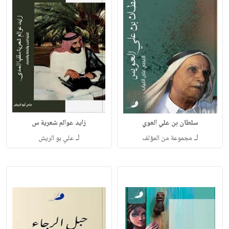
سلطان بن علي العوي
زايد عوالم شعرية س
لـ
لـ
مجموعة من المؤلف
علي بو الريش