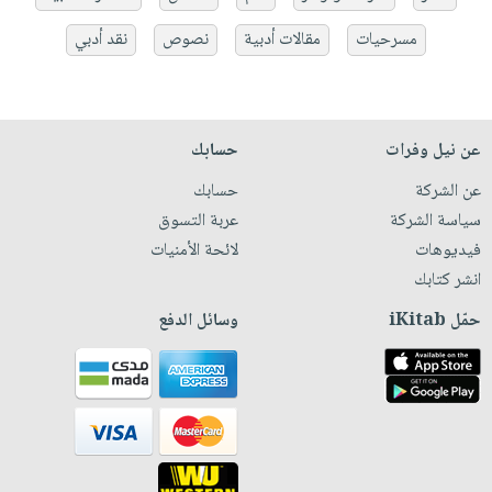
مسرحيات
مقالات أدبية
نصوص
نقد أدبي
عن نيل وفرات
حسابك
عن الشركة
حسابك
سياسة الشركة
عربة التسوق
فيديوهات
لائحة الأمنيات
انشر كتابك
حمّل iKitab
وسائل الدفع