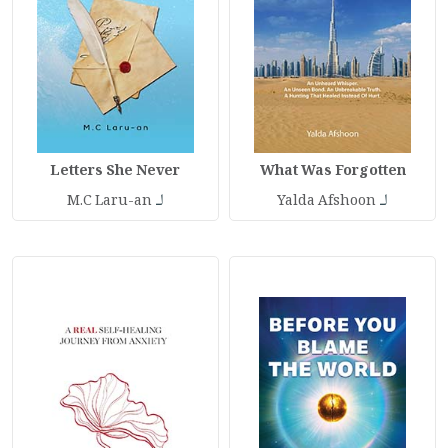
Letters She Never
What Was Forgotten
لـ
لـ
M.C Laru-an
Yalda Afshoon