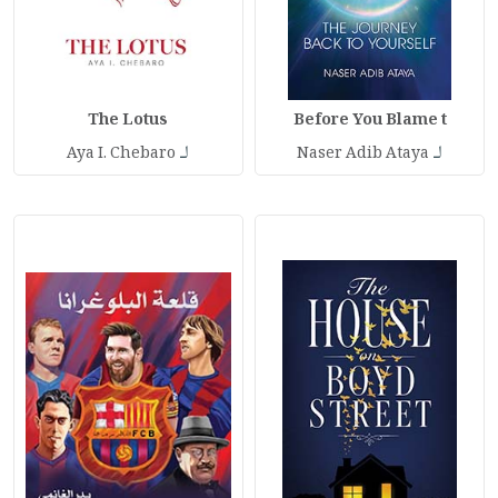
The Lotus
Before You Blame t
لـ
لـ
Aya I. Chebaro
Naser Adib Ataya