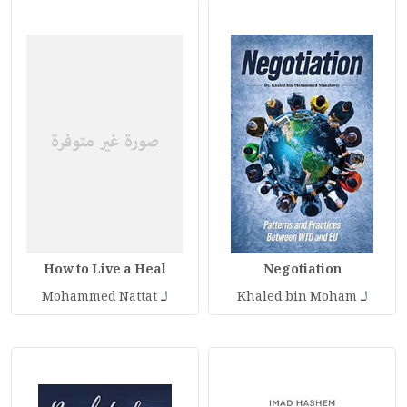
How to Live a Heal
Negotiation
لـ
لـ
Mohammed Nattat
Khaled bin Moham