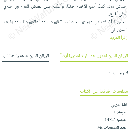
العناية
الأكثر
شحن
حياتي مرة.. كنتُ أضع الأخبار جانبًا، وأكتُب حتى يفيض المرار مِن حبري
أدوات
بالأسنان
مبيعاً
مجاني
حتَّى أفرغ..
المائدة
الحمية
العودة
وحين قرأتُ كتاباتي أدرجتها تحت اسم " قهوة سادة" فالقهوة السادة رفيقة
بنود
الأوعية
والتغذية
للمدارس
الحزن في
...
مختارة
والتخزين
اشتراكات
اكسسوارات
إقرأ المزيد
أدوات
كتب
كل
بحث
المطبخ
الاشتراكات
اكسسوارات
متقدم
الزبائن الذين اشتروا هذا البند اشتروا أيضاً
الزبائن الذين شاهدوا هذا البند
منزلية
صندوق
القراءة
اكسسوارات
لايوجد بنود
iKitab
ملابس
نيل
بلا
مطرزات
وفرات
معلومات إضافية عن الكتاب
حدود
حقائب
عن
حسابك
لغة:
عربي
حلي
الشركة
طبعة:
1
عناية
لائحة
سياسة
حجم:
21×14
بالذات
الأمنيات
الشركة
عدد الصفحات:
74