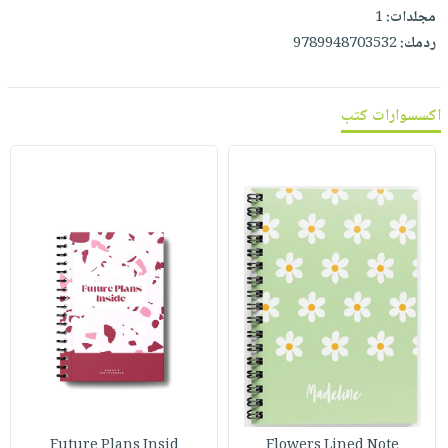
صابون
فيديوهات
مجلدات:
1
عربة
أطفال
ردمك:
9789948703532
أسئلة
التسوق
مناسبات
يتكرر
طرحها
نشرة
اكسسوارات كتب
الإصدارات
خدمات
نيل
وفرات
انشر
كتابك
تواصل
معنا
Future Plans Insid
Flowers Lined Note