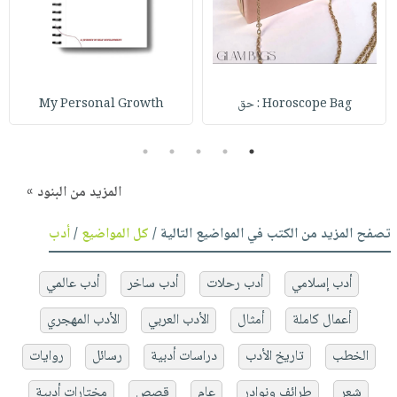
Horoscope Bag : حق
My Personal Growth
5
4
3
2
1
المزيد من البنود »
تصفح المزيد من الكتب في المواضيع التالية /
كل المواضيع
/
أدب
أدب إسلامي
أدب رحلات
أدب ساخر
أدب عالمي
أعمال كاملة
أمثال
الأدب العربي
الأدب المهجري
الخطب
تاريخ الأدب
دراسات أدبية
رسائل
روايات
شعر
طرائف ونوادر
عام
قصص
مختارات أدبية