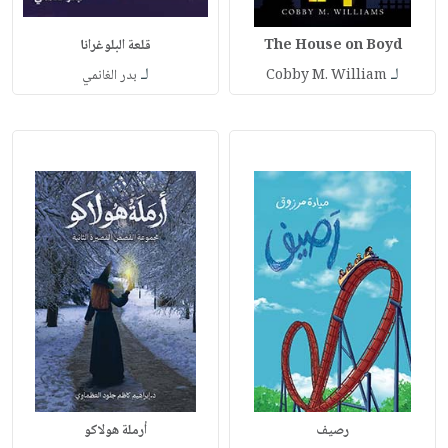
The House on Boyd
قلعة البلوغرانا
لـ
لـ
Cobby M. William
بدر الغانمي
رصيف
أرملة هولاكو