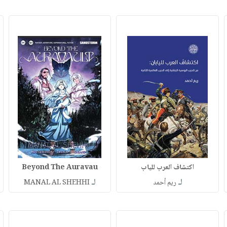
اكتشاف العرب للياب
Beyond The Auravau
لـ
لـ
ريم أحمد
MANAL AL SHEHHI