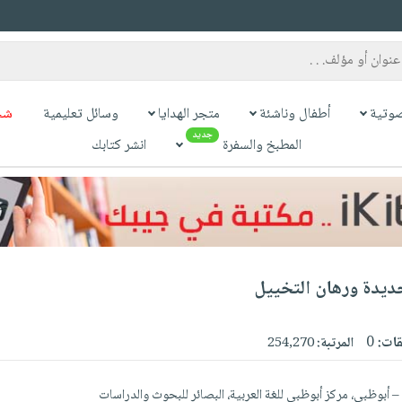
وتية
أطفال وناشئة
متجر الهدايا
وسائل تعليمية
شح
جديد
المطبخ والسفرة
انشر كتابك
لجديدة ورهان التخييل
قات:
0
المرتبة:
254,270
 – أبوظبي، مركز أبوظبي للغة العربية، البصائر للبحوث والدراسات