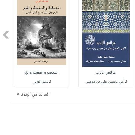
Next
عرائس الأدب
البندقية والسفينة والق
لـ أبي الحسن علي بن موسى
لـ ليندا كولي
المزيد من البنود »