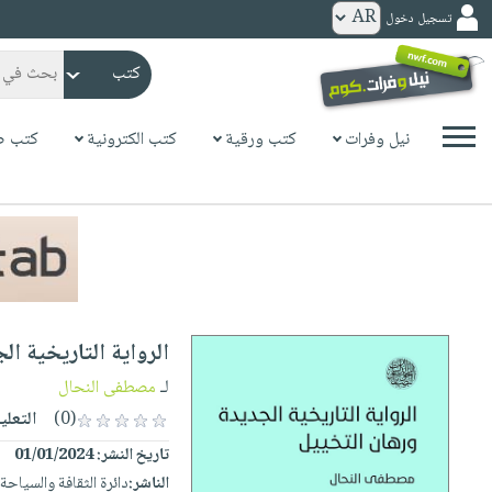
تسجيل دخول
كتب
ورقية
المواضيع
نيل وفرات
كتب ورقية
كتب الكترونية
كتب ص
صدر
كتب
حديثاً
الكترونية
الأكثر
الصفحة
مبيعاً
الرئيسية
كتب
جوائز
صدر
صوتية
شحن
حديثاً
الصفحة
الرواية التاريخية ا
مخفض
الأكثر
الرئيسية
عروض
أطفال
لـ
مصطفى النحال
مبيعاً
masmu3
خاصة
وناشئة
(0)
التعلي
كتب
بلا
صفحات
تاريخ النشر:
01/01/2024
مجانية
الصفحة
وسائل
حدود
مشوقة
الناشر:
دائرة الثقافة والسياحة
الرئيسية