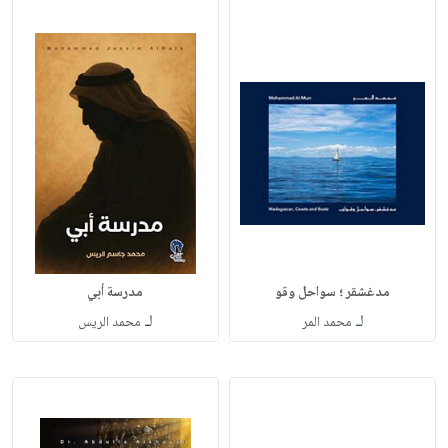
مدغشقر ؛ سواحل وقو
مدرسة أبي
لـ
لـ
محمد المر
محمد الريس