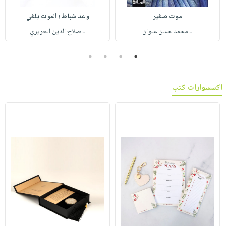
صابون
فيديوهات
عربة
موت صغير
وعد شباط ؛ الموت يلغي
أطفال
أسئلة
التسوق
لـ محمد حسن علوان
لـ صلاح الدين الحريري
مناسبات
يتكرر
طرحها
نشرة
4
3
2
1
الإصدارات
خدمات
نيل
اكسسوارات كتب
وفرات
انشر
كتابك
تواصل
معنا