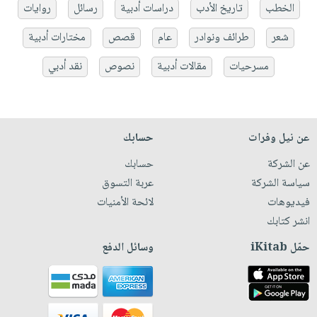
الخطب
تاريخ الأدب
دراسات أدبية
رسائل
روايات
شعر
طرائف ونوادر
عام
قصص
مختارات أدبية
مسرحيات
مقالات أدبية
نصوص
نقد أدبي
عن نيل وفرات
حسابك
عن الشركة
حسابك
سياسة الشركة
عربة التسوق
فيديوهات
لائحة الأمنيات
انشر كتابك
حمّل iKitab
وسائل الدفع