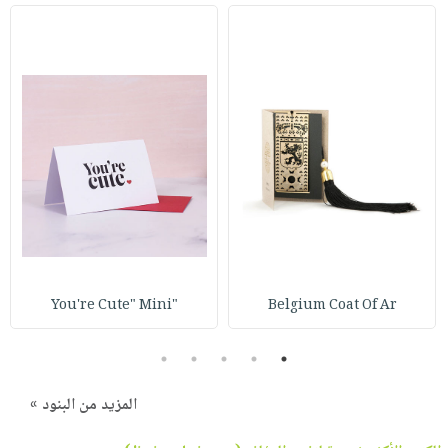
"You're Cute" Mini
Belgium Coat Of Ar
5
4
3
2
1
المزيد من البنود »