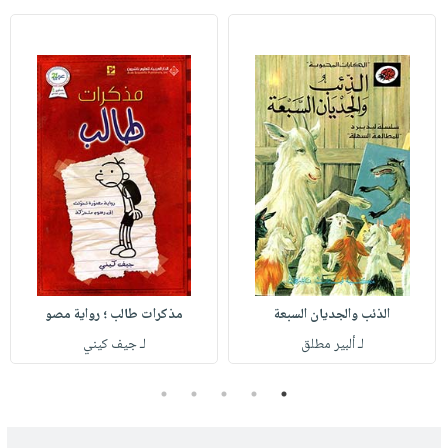
الذئب والجديان السبعة
مذكرات طالب ؛ رواية مصو
لـ ألبير مطلق
لـ جيف كيني
5
4
3
2
1