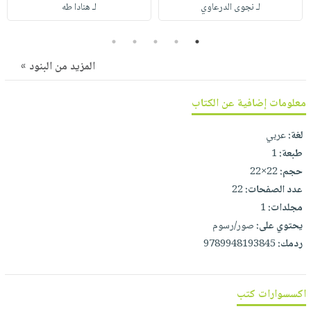
صابون
لـ نجوى الدرعاوي
لـ هنادا طه
فيديوهات
عربة
أطفال
أسئلة
التسوق
5
4
3
2
1
مناسبات
يتكرر
المزيد من البنود »
طرحها
نشرة
الإصدارات
خدمات
معلومات إضافية عن الكتاب
نيل
وفرات
لغة:
عربي
انشر
طبعة:
1
كتابك
حجم:
22×22
عدد الصفحات:
22
تواصل
مجلدات:
1
معنا
يحتوي على:
صور/رسوم
ردمك:
9789948193845
اكسسوارات كتب