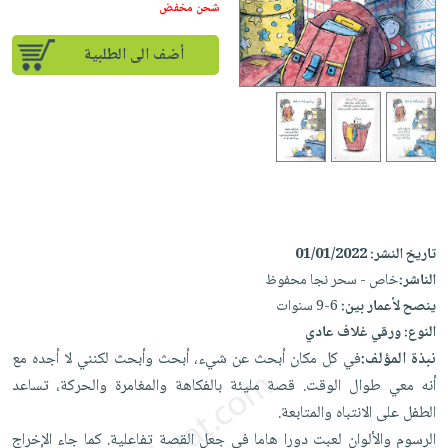
إختياراتنا
تعليمية
شحن مخفض
أسئلة
إختياراتنا
المواضيع
iKitab
يتكرر
كتب
أضف الى الطلبية
بلا
الأكثر
طرحها
أكاديمية
الصحة
حدود
مبيعاً
تحميل
والعناية
صندوق
أسئلة
إختياراتنا
masmu3
الشخصية
القراءة
يتكرر
وسائل
على
جديد
English
طرحها
تعليمية
Android
books
الكل
تحميل
صندوق
تحميل
iKitab
أجهزة
القراءة
المطبخ
masmu3
تاريخ النشر:
01/01/2022
على
العناية
والسفرة
على
جوائز
الناشر:
خاص - سحر نجا محفوظ
Android
جديد
الشخصية
Apple
ينصح لأعمار بين:
6-9 سنوات
تحميل
العناية
الكل
النوع:
ورقي غلاف عادي
iKitab
وتصفيف
نبذة المؤلف:
في كل مكان أبحث عن شيء، أبحث وأبحث لكنني لا أجده مع
أواني
متجر
على
الشعر
أنه معي طوال الوقت. قصة مليئة بالفكاهة والمغامرة والحركة، تساعد
الطهي
الهدايا
Apple
العناية
الطفل على الانتباه والمتابعة.
أدوات
بالجسم
أقسام
الرسوم والألوان لعبت دورا هاما في جعل القصة تفاعلية. كما جاء الإخراج
الخبز