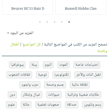
Beurer HC55 Hair D
Russell Hobbs Clas
5
4
3
2
1
المزيد من البنود »
تصفح المزيد من الكتب في المواضيع التالية /
كل المواضيع
/
أطفال
وناشئة
احتياجات خاصة
الموت
النوم
بيئة
بيوغرافيا
تقبل الذات والآخر
تكنولوجيا
توعية
ثقافات الشعوب
ثقافة مالية
جسم وصحة
حرب ولجوء
حكايات شعبية وتراثية
حيوانات
خيال وابتكار
دين
رسم وتلوين
صداقة
صعوبات تعلمية
عائلة
علوم