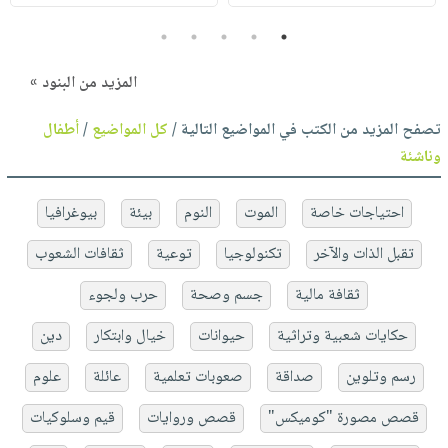
5
4
3
2
1
المزيد من البنود »
تصفح المزيد من الكتب في المواضيع التالية /
كل المواضيع
/
أطفال
وناشئة
احتياجات خاصة
الموت
النوم
بيئة
بيوغرافيا
تقبل الذات والآخر
تكنولوجيا
توعية
ثقافات الشعوب
ثقافة مالية
جسم وصحة
حرب ولجوء
حكايات شعبية وتراثية
حيوانات
خيال وابتكار
دين
رسم وتلوين
صداقة
صعوبات تعلمية
عائلة
علوم
قصص مصورة "كوميكس"
قصص وروايات
قيم وسلوكيات