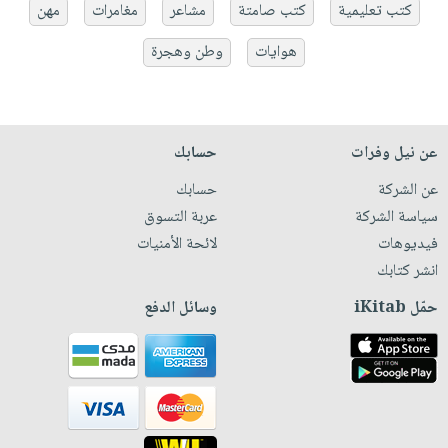
كتب تعليمية
كتب صامتة
مشاعر
مغامرات
مهن
هوايات
وطن وهجرة
عن نيل وفرات
حسابك
عن الشركة
حسابك
سياسة الشركة
عربة التسوق
فيديوهات
لائحة الأمنيات
انشر كتابك
حمّل iKitab
وسائل الدفع