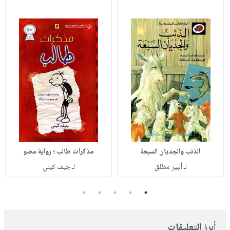
الذئب والجديان السبعة
مذكرات طالب ؛ رواية مصو
لـ ألبير مطلق
لـ جيف كيني
5
4
3
2
1
أبرز التعليقات