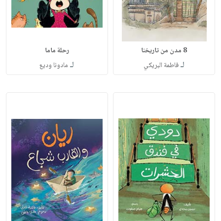
8 مدن من تاريخنا
رحلة ماما
لـ
لـ
فاطمة البريكي
مادونا وديع