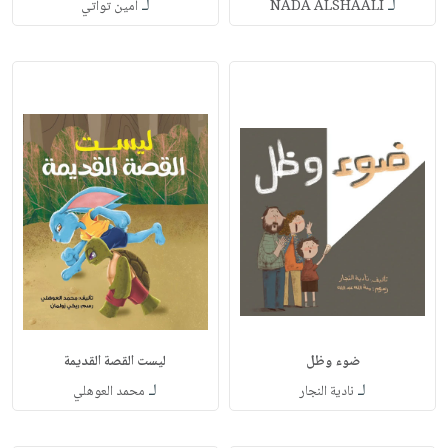
لـ
لـ
NADA ALSHAALI
أمين تواتي
ضوء وظل
ليست القصة القديمة
لـ
لـ
نادية النجار
محمد العوهلي