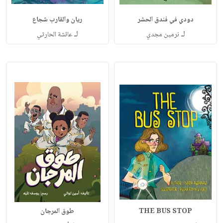
دودي في فندق الحشر
ريان والقارب شجاع
لـ
لـ
نرمين مجدي
عائشة الحارثي
THE BUS STOP
طوق المرجان