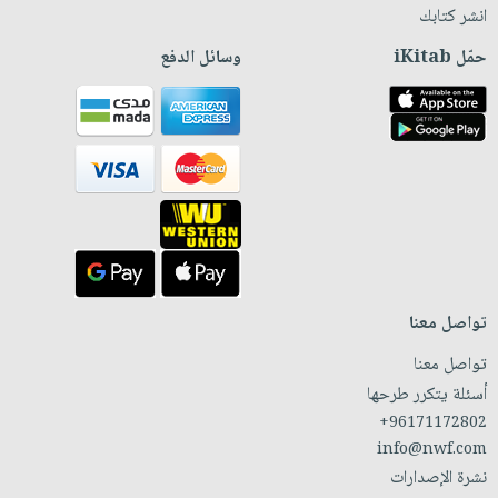
انشر كتابك
حمّل iKitab
وسائل الدفع
تواصل معنا
تواصل معنا
أسئلة يتكرر طرحها
+96171172802
info@nwf.com
نشرة الإصدارات