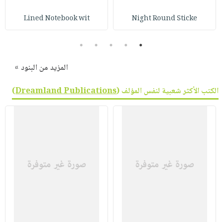
صابون
فيديوهات
عربة
Lined Notebook wit
Night Round Sticke
أطفال
أسئلة
التسوق
مناسبات
يتكرر
5
4
3
2
1
طرحها
نشرة
الإصدارات
خدمات
المزيد من البنود »
نيل
الكتب الأكثر شعبية لنفس المؤلف (
Dreamland Publications
)
وفرات
انشر
كتابك
تواصل
معنا