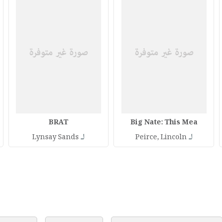
BRAT
Big Nate: This Mea
لـ
لـ
Lynsay Sands
Peirce, Lincoln