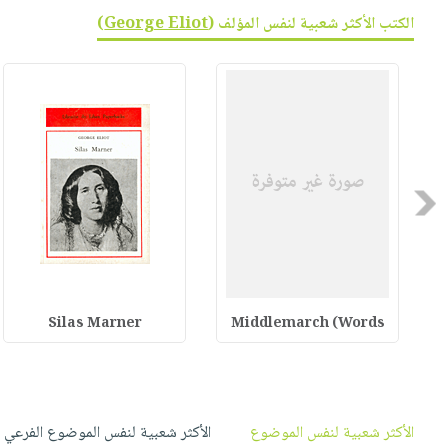
صابون
فيديوهات
الكتب الأكثر شعبية لنفس المؤلف (
George Eliot
)
عربة
أطفال
أسئلة
التسوق
مناسبات
يتكرر
طرحها
نشرة
الإصدارات
خدمات
نيل
وفرات
Previous
انشر
كتابك
تواصل
معنا
Silas Marner
Middlemarch (Words
الأكثر شعبية لنفس الموضوع
الأكثر شعبية لنفس الموضوع الفرعي