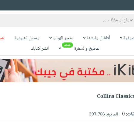
وتية
أطفال وناشئة
متجر الهدايا
وسائل تعليمية
شح
جديد
المطبخ والسفرة
انشر كتابك
Collins Class
قات:
0
المرتبة:
397,708