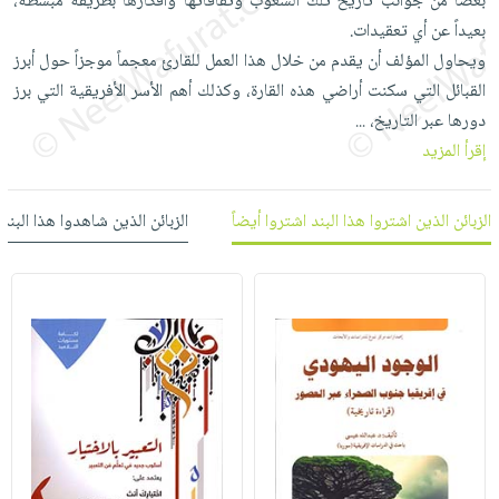
بعضاً من جوانب تاريخ تلك الشعوب وثقافاتها وأفكارها بطريقة مبسطة،
العناية
الأكثر
شحن
أدوات
بعيداً عن أي تعقيدات.
بالأسنان
مبيعاً
مجاني
المائدة
ويحاول المؤلف أن يقدم من خلال هذا العمل للقارئ معجماً موجزاً حول أبرز
الحمية
العودة
بنود
القبائل التي سكنت أراضي هذه القارة، وكذلك أهم الأسر الأفريقية التي برز
الأوعية
والتغذية
للمدارس
مختارة
دورها عبر التاريخ،
...
والتخزين
اشتراكات
اكسسوارات
إقرأ المزيد
أدوات
كتب
كل
بحث
المطبخ
الاشتراكات
اكسسوارات
متقدم
الزبائن الذين اشتروا هذا البند اشتروا أيضاً
الزبائن الذين شاهدوا هذا البند
منزلية
صندوق
القراءة
اكسسوارات
iKitab
ملابس
نيل
بلا
مطرزات
وفرات
حدود
حقائب
عن
حسابك
حلي
الشركة
عناية
لائحة
سياسة
بالذات
الأمنيات
الشركة