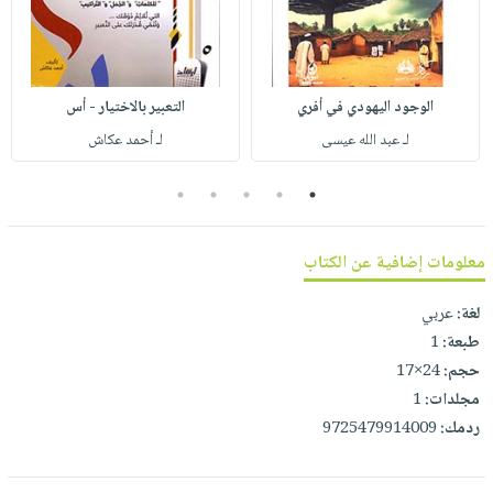
صابون
فيديوهات
عربة
أطفال
أسئلة
التسوق
مناسبات
يتكرر
الوجود اليهودي في أفري
التعبير بالاختيار - أس
طرحها
نشرة
لـ عبد الله عيسى
لـ أحمد عكاش
الإصدارات
خدمات
نيل
5
4
3
2
1
وفرات
انشر
معلومات إضافية عن الكتاب
كتابك
تواصل
لغة:
عربي
معنا
طبعة:
1
حجم:
24×17
مجلدات:
1
ردمك:
9725479914009