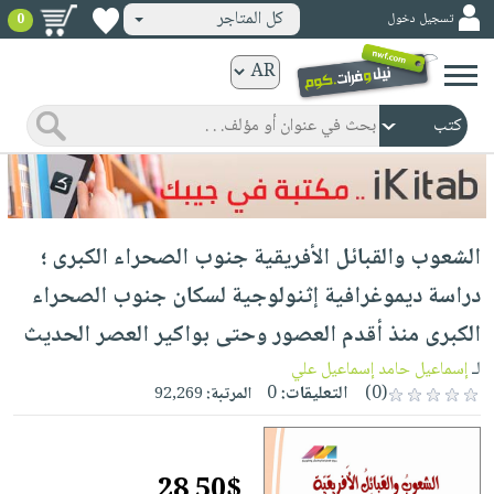
كل المتاجر
تسجيل دخول
0
كتب
ورقية
المواضيع
صدر
كتب
حديثاً
الكترونية
الأكثر
الصفحة
الشعوب والقبائل الأفريقية جنوب الصحراء الكبرى ؛
مبيعاً
الرئيسية
كتب
جوائز
دراسة ديموغرافية إثنولوجية لسكان جنوب الصحراء
صدر
صوتية
شحن
الكبرى منذ أقدم العصور وحتى بواكير العصر الحديث
حديثاً
الصفحة
مخفض
الأكثر
لـ
إسماعيل حامد إسماعيل علي
الرئيسية
عروض
أطفال
(0)
التعليقات:
0
المرتبة:
92,269
مبيعاً
masmu3
خاصة
وناشئة
كتب
بلا
صفحات
مجانية
الصفحة
وسائل
حدود
مشوقة
28.50$
الرئيسية