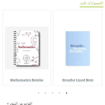
اكسسوارات كتب
Mathematics Notebo
Breathe Lined Note
5
4
3
2
1
المزيد من البنود »