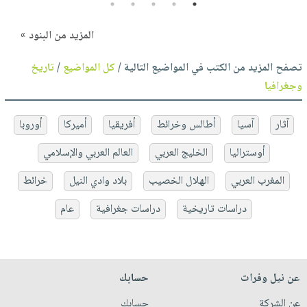
5
4
3
2
1
المزيد من البنود »
تصفح المزيد من الكتب في المواضيع التالية /
كل المواضيع
/
تاريخ
وجغرافيا
آثار
آسيا
أطالس وخرائط
أفريقيا
أميركا
أوروبا
أوستراليا
الخليج العربي
العالم العربي والإسلامي
المغرب العربي
الهلال الخصيب
بلاد وادي النيل
خرائط
دراسات تاريخية
دراسات جغرافية
عام
عن نيل وفرات
حسابك
عن الشركة
حسابك