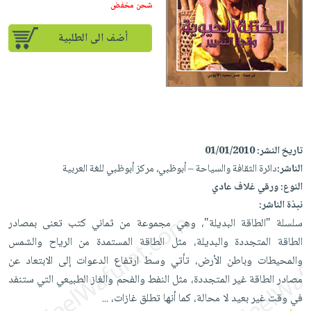
إختياراتنا
تعليمية
شحن مخفض
أسئلة
إختياراتنا
المواضيع
iKitab
يتكرر
كتب
أضف الى الطلبية
بلا
الأكثر
طرحها
أكاديمية
الصحة
حدود
مبيعاً
تحميل
والعناية
صندوق
أسئلة
إختياراتنا
masmu3
الشخصية
القراءة
يتكرر
وسائل
على
جديد
English
طرحها
تعليمية
Android
books
الكل
تحميل
صندوق
تحميل
تاريخ النشر:
01/01/2010
iKitab
أجهزة
القراءة
المطبخ
masmu3
الناشر:
دائرة الثقافة والسياحة – أبوظبي، مركز أبوظبي للغة العربية
على
العناية
والسفرة
على
جوائز
النوع:
ورقي غلاف عادي
Android
جديد
الشخصية
Apple
نبذة الناشر:
تحميل
العناية
سلسلة "الطاقة البديلة"، وهي مجموعة من ثماني كتب تعنى بمصادر
الكل
iKitab
وتصفيف
الطاقة المتجددة والبديلة، مثل الطاقة المستمدة من الرياح والشمس
أواني
متجر
على
الشعر
والمحيطات وباطن الأرض، تأتي وسط ارتفاع الدعوات إلى الابتعاد عن
الطهي
الهدايا
Apple
العناية
مصادر الطاقة غير المتجددة، مثل النفط والفحم والغاز الطبيعي التي ستنفد
أدوات
بالجسم
أقسام
في وقت غير بعيد لا محالة، كما أنها تطلق غازات،
...
الخبز