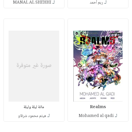
لـ
لـ
ريم أحمد
MANAL AL SHEHHI
Realms
مائة ليلة وليلة
لـ
لـ
Mohamed al qadi
هيثم محمود شرقاو