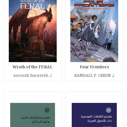
Wrath of the FERAL
Four Frontiers
لـ
لـ
soroush barazesh
RANDALL P. GIRDN