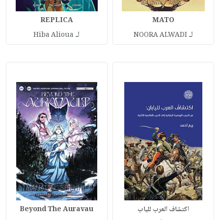
REPLICA
MATO
لـ
لـ
Hiba Alioua
NOORA ALWADI
اكتشاف العرب للياب
Beyond The Auravau