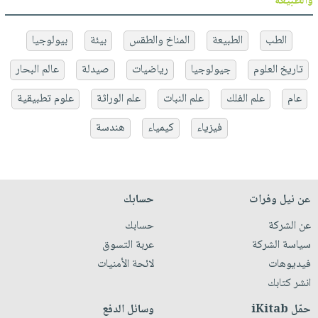
والطبيعة
الطب
الطبيعة
المناخ والطقس
بيئة
بيولوجيا
تاريخ العلوم
جيولوجيا
رياضيات
صيدلة
عالم البحار
عام
علم الفلك
علم النبات
علم الوراثة
علوم تطبيقية
فيزياء
كيمياء
هندسة
عن نيل وفرات
حسابك
عن الشركة
حسابك
سياسة الشركة
عربة التسوق
فيديوهات
لائحة الأمنيات
انشر كتابك
حمّل iKitab
وسائل الدفع