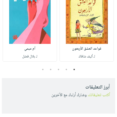
قواعد العشق الأربعون
أم ميمي
لـ أليف شافاك
لـ بلال فضل
5
4
3
2
1
أبرز التعليقات
أكتب تعليقاتك
وشارك أراءك مع الأخرين