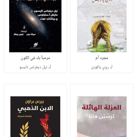
مجرد أم
مرحباً بك في الكون
لـ
لـ
روي ياكوبن
نيل ديغراس تايسو