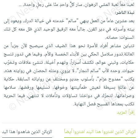
العناية
الأكثر
لعبنا معاً لعبة المشي الرهوان، سار كلٌّ واحدٍ منّا على رجلٍ واحدة،
...
شحن
أدوات
بالأسنان
مبيعاً
نبذة الناشر:
مجاني
المائدة
بعد عشرين عاماً من العمل ينهي "سالم" خدمته في خيالة الدرك، ويعود إلى
الحمية
العودة
بنود
الأوعية
بيته وأسرته في دير القرن، جالباً معه الرفيق الوحيد الذي ظل معه كل تلك
والتغذية
للمدارس
مختارة
والتخزين
اشتراكات
السنوات: حصانه.
اكسسوارات
أدوات
تتباين مشاعر أفراد الأسرة نحو هذا الضيف الذي سيصبح الآن جزءاً من
كتب
كل
بحث
المطبخ
العائلة.تدور سلاسل الحكي بين الأبناء الخمسة والأم، وفيما هي تدور تنسج
الاشتراكات
اكسسوارات
متقدم
حكايات، وتبني عوالم، تكشف أسراراً، وتهدم أخيلة، تنشئ علاقات وتخرّب
منزلية
صندوق
حيوات. وحده الأب "سالم النجار"، لا يروي، ومثله الحصان. في روايته هذه،
القراءة
اكسسوارات
يكتب "ممدوح عزام"، بأسلوب جديدٍ ومختلف عن رواياته السابقة، حكاية
iKitab
ملابس
نيل
عن عائلةٍ بسيطة تعيش طمأنينتها وخوفها، تسليمها ورفضها، سلامها
بلا
مطرزات
وفرات
وصراعاتها، لتحرّك في دواخلنا تساؤلات وتأملات لا تنتهي، فيما الحرية
حدود
حقائب
تكتب بمعناها الفسيح فصل النهاية.
عن
حسابك
إقرأ المزيد
حلي
الشركة
عناية
لائحة
سياسة
بالذات
الزبائن الذين اشتروا هذا البند اشتروا أيضاً
الزبائن الذين شاهدوا هذا البند
الأمنيات
الشركة