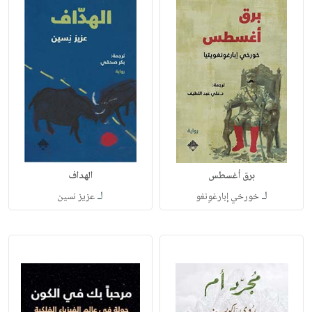
برق أغسطس
الهداف
لـ
لـ
خورخي إبارغوِنغو
عزيز نسين