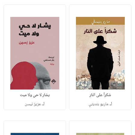
شكراً على النار
يشار لا حي ولا ميت
لـ
لـ
ماريو بنديتي
عزيز نيسن