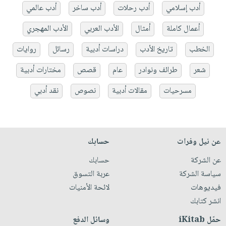
أدب إسلامي
أدب رحلات
أدب ساخر
أدب عالمي
أعمال كاملة
أمثال
الأدب العربي
الأدب المهجري
الخطب
تاريخ الأدب
دراسات أدبية
رسائل
روايات
شعر
طرائف ونوادر
عام
قصص
مختارات أدبية
مسرحيات
مقالات أدبية
نصوص
نقد أدبي
عن نيل وفرات
حسابك
عن الشركة
حسابك
سياسة الشركة
عربة التسوق
فيديوهات
لائحة الأمنيات
انشر كتابك
حمّل iKitab
وسائل الدفع