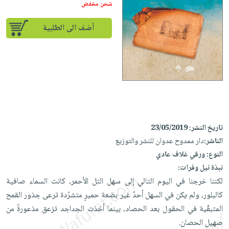
إختياراتنا
تعليمية
شحن مخفض
أسئلة
إختياراتنا
المواضيع
iKitab
يتكرر
كتب
أضف الى الطلبية
بلا
الأكثر
طرحها
أكاديمية
الصحة
حدود
مبيعاً
تحميل
والعناية
صندوق
أسئلة
إختياراتنا
masmu3
الشخصية
القراءة
يتكرر
وسائل
على
جديد
English
طرحها
تعليمية
Android
books
الكل
تحميل
صندوق
تحميل
iKitab
أجهزة
القراءة
المطبخ
masmu3
تاريخ النشر:
23/05/2019
على
العناية
والسفرة
على
جوائز
الناشر:
دار ممدوح عدوان للنشر والتوزيع
Android
جديد
الشخصية
Apple
النوع:
ورقي غلاف عادي
تحميل
العناية
الكل
نبذة نيل وفرات:
iKitab
وتصفيف
لكننا خرجنا في اليوم التالي إلى سهل التل الأحمر، كانت السماء صافية
أواني
متجر
على
الشعر
كالبلور، ولم يكن في السهل أحدٌ غير بضعة حميرٍ متشرّدة ترعى جذور القمح
الطهي
الهدايا
Apple
العناية
المتبقّية في الحقول بعد الحصاد، بينما أخذت الجداجد تزعق مذعورةً من
أدوات
بالجسم
أقسام
صهيل الحصان.
الخبز