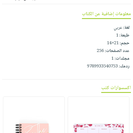
معلومات إضافية عن الكتاب
لغة:
عربي
طبعة:
1
حجم:
21×14
عدد الصفحات:
256
مجلدات:
1
ردمك:
9789933540753
اكسسوارات كتب