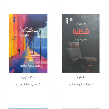
شظية
سكة طويلة
لـ
لـ
طالب غلوم طالب
حسن عطية جلنبو