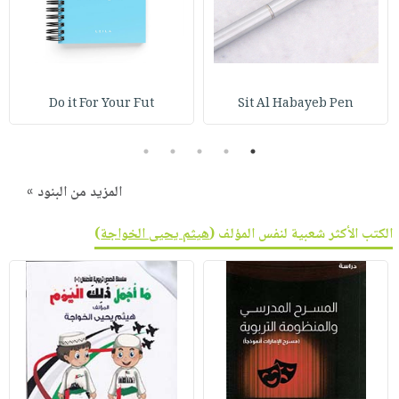
صابون
فيديوهات
عربة
أطفال
أسئلة
التسوق
مناسبات
يتكرر
طرحها
نشرة
Do it For Your Fut
Sit Al Habayeb Pen
الإصدارات
خدمات
نيل
5
4
3
2
1
وفرات
المزيد من البنود »
انشر
كتابك
الكتب الأكثر شعبية لنفس المؤلف (
هيثم يحيى الخواجة
)
تواصل
معنا