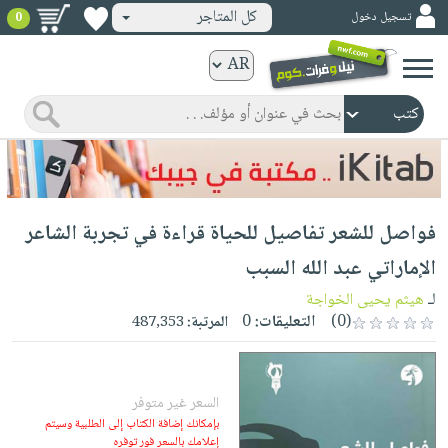
كل المتاجر
تسجيل دخول
0
كتب
ورقية
المواضيع
صدر
كتب
حديثاً
الكترونية
الأكثر
الصفحة
فواصل للشعر تفاصيل للحياة قراءة في تجربة الشاعر
مبيعاً
الرئيسية
كتب
جوائز
الإماراتي عبد الله السبب
صدر
صوتية
شحن
لـ
هيثم يحيى الخواجة
حديثاً
الصفحة
مخفض
(0)
التعليقات:
0
المرتبة:
487,353
الأكثر
الرئيسية
عروض
أطفال
مبيعاً
masmu3
خاصة
وناشئة
كتب
بلا
السعر غير متوفر
صفحات
مجانية
الصفحة
وسائل
بإمكانك إضافة الكتاب إلى الطلبية وسيتم
حدود
مشوقة
إعلامك بالسعر فور توفره
الرئيسية