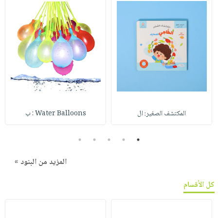
المكتشف الصغير: ال
Water Balloons : ب
5
4
3
2
1
المزيد من البنود »
كل الأقسام