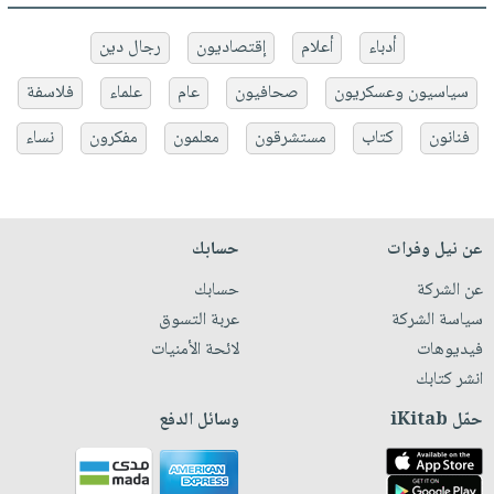
أدباء
أعلام
إقتصاديون
رجال دين
سياسيون وعسكريون
صحافيون
عام
علماء
فلاسفة
فنانون
كتاب
مستشرقون
معلمون
مفكرون
نساء
عن نيل وفرات
حسابك
عن الشركة
حسابك
سياسة الشركة
عربة التسوق
فيديوهات
لائحة الأمنيات
انشر كتابك
حمّل iKitab
وسائل الدفع