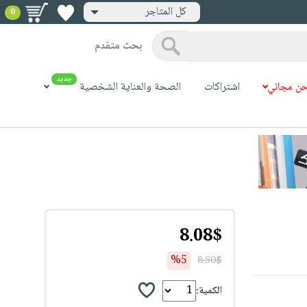
كل المتاجر
0
بحث متقدم
جديد
ن مجاني
اشتراكات
الصحة والعناية الشخصية
8.08$
%5
8.50$
الكمية: