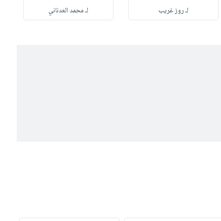
لـ روز غريب
لـ محمد العدناني