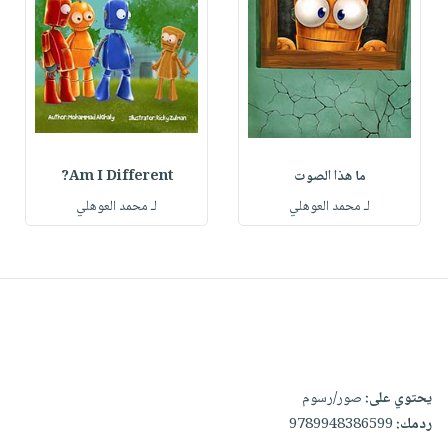
ما هذا الصوت
Am I Different?
لـ محمد العوهلي
لـ محمد العوهلي
يحتوي على:
صور/رسوم
ردمك:
9789948386599