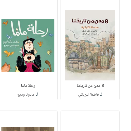
8 مدن من تاريخنا
رحلة ماما
لـ
لـ
فاطمة البريكي
مادونا وديع