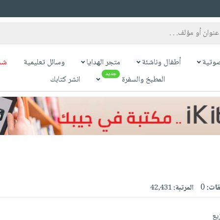
وتية
أطفال وناشئة
متجر الهدايا
وسائل تعليمية
شح
جديد
المطبخ والسفرة
انشر كتابك
قات:
0
المرتبة:
42,431
يع