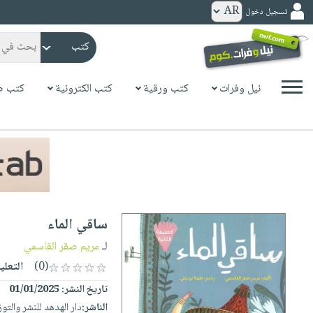
تسجيل دخول
كتب
ورقية
المواضيع
نيل وفرات
كتب ورقية
كتب الكترونية
كتب ص
صدر
كتب
حديثاً
الكترونية
الأكثر
الصفحة
مبيعاً
الرئيسية
كتب
جوائز
صدر
صوتية
شحن
حديثاً
الصفحة
ساقي الماء
مخفض
الأكثر
الرئيسية
عروض
أطفال
لـ
مريم صقر القاسمي
مبيعاً
masmu3
خاصة
وناشئة
(0)
التعلي
كتب
بلا
صفحات
تاريخ النشر:
01/01/2025
مجانية
الصفحة
وسائل
حدود
مشوقة
الناشر:
دار الهدهد للنشر والتوز
الرئيسية