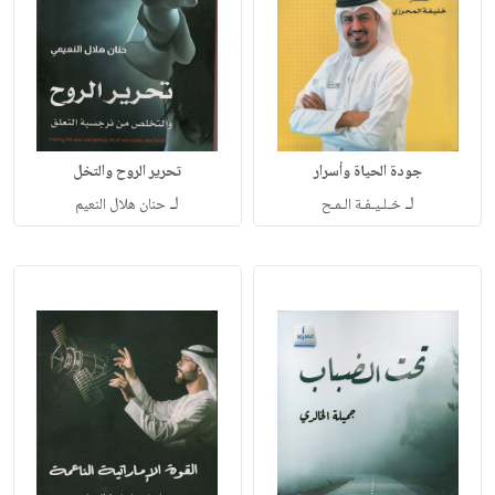
جودة الحياة وأسرار
تحرير الروح والتخل
لـ
لـ
خـلـيـفـة الـمـح
حنان هلال النعيم