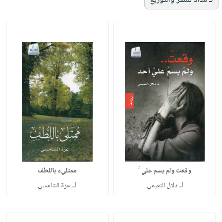
لـ مداد للنشر والتوزيع
وقعت ولم يسم علي أ
ممتليء باللطف
لـ
لـ
دلال النعيمي
عزة الشامسي