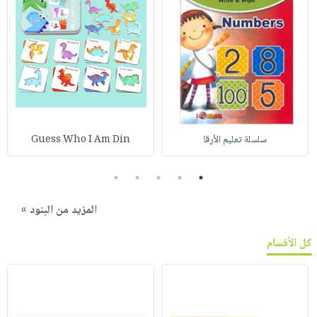
سلسلة تعليم الأرقا
Guess Who I Am Din
5
4
3
2
1
المزيد من البنود »
كل الأقسام