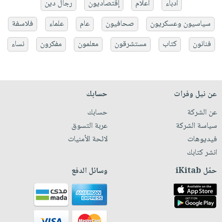
أدباء
أعلام
إقتصاديون
رجال دين
سياسيون وعسكريون
صحافيون
عام
علماء
فلاسفة
فنانون
كتاب
مستشرقون
معلمون
مفكرون
نساء
عن نيل وفرات
حسابك
عن الشركة
حسابك
سياسة الشركة
عربة التسوق
فيديوهات
لائحة الأمنيات
انشر كتابك
حمّل iKitab
وسائل الدفع