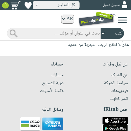
كل المتاجر
تسجيل دخول
0
كتب
ورقية
المواضيع
صدر
كتب
عذراً لا نتائج الرجاء التجربة من جديد
حديثاً
الكترونية
الأكثر
الصفحة
عن نيل وفرات
حسابك
مبيعاً
الرئيسية
كتب
عن الشركة
حسابك
جوائز
صدر
صوتية
سياسة الشركة
عربة التسوق
شحن
حديثاً
فيديوهات
لائحة الأمنيات
الصفحة
مخفض
الأكثر
انشر كتابك
الرئيسية
عروض
أطفال
مبيعاً
حمّل iKitab
وسائل الدفع
masmu3
خاصة
وناشئة
كتب
بلا
صفحات
مجانية
الصفحة
وسائل
حدود
مشوقة
الرئيسية