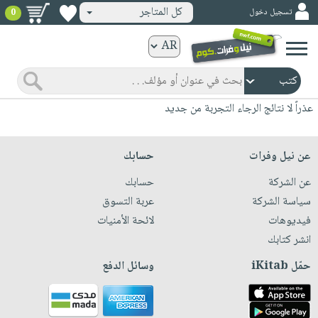
كل المتاجر
تسجيل دخول
0
كتب
ورقية
المواضيع
صدر
كتب
عذراً لا نتائج الرجاء التجربة من جديد
حديثاً
الكترونية
الأكثر
الصفحة
عن نيل وفرات
حسابك
مبيعاً
الرئيسية
كتب
عن الشركة
حسابك
جوائز
صدر
صوتية
سياسة الشركة
عربة التسوق
شحن
حديثاً
فيديوهات
لائحة الأمنيات
الصفحة
مخفض
الأكثر
انشر كتابك
الرئيسية
عروض
أطفال
مبيعاً
حمّل iKitab
وسائل الدفع
masmu3
خاصة
وناشئة
كتب
بلا
صفحات
مجانية
الصفحة
وسائل
حدود
مشوقة
الرئيسية