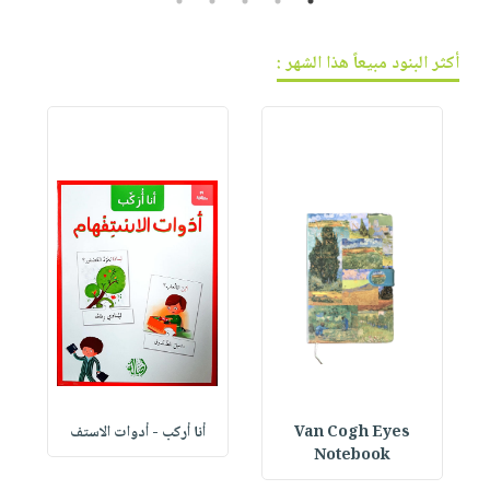
5
4
3
2
1
أكثر البنود مبيعاً هذا الشهر :
Van Cogh Eyes
أنا أركب - أدوات الاستف
 1
Notebook