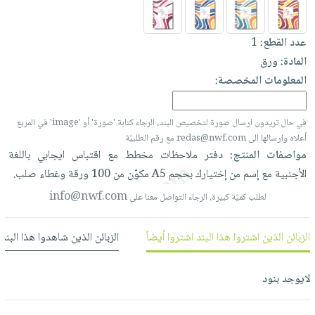
العناية
الأكثر
شحن
أدوات
بالأسنان
مبيعاً
مجاني
المائدة
عدد القطع:
1
الحمية
العودة
بنود
الأوعية
المادة:
ورق
والتغذية
للمدارس
مختارة
والتخزين
المعلومات المخصصة:
اشتراكات
اكسسوارات
أدوات
كتب
كل
بحث
المطبخ
في حال تريدون ارسال صورة لتخصيص البند، الرجاء كتابة 'صورة' أو 'image' في المربع
الاشتراكات
اكسسوارات
متقدم
أعلاه وارسالها الى redas@nwf.com مع رقم الطلبيّة
منزلية
صندوق
مواصفات المنتج:
دفتر
ملاحظات
مخطط
مع
اقتباس
ايجابي
باللغة
القراءة
اكسسوارات
الأجنبية
مع
إسم
من
إختيارك
بحجم
A5
مكوّن
من
100
ورقة
وغطاء
صلب.
نيل
iKitab
ملابس
info@nwf.com
لطلب كميّة كبيرة، الرجاء التواصل معنا على
وفرات
بلا
مطرزات
حدود
عن
حقائب
الزبائن الذين اشتروا هذا البند اشتروا أيضاً
الزبائن الذين شاهدوا هذا البند
حسابك
الشركة
حلي
لائحة
سياسة
لايوجد بنود
عناية
الأمنيات
الشركة
بالذات