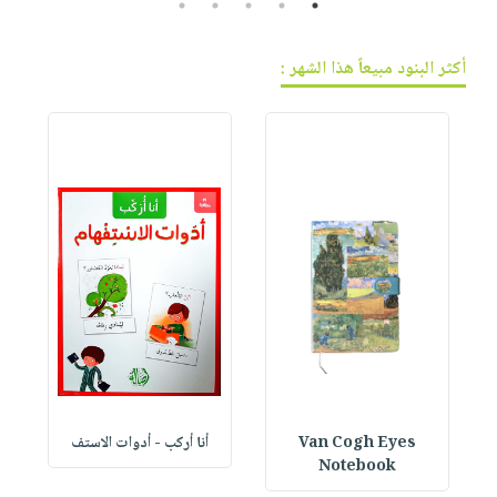
5
4
3
2
1
أكثر البنود مبيعاً هذا الشهر :
Van Cogh Eyes
أنا أركب - أدوات الاستف
 1
Notebook