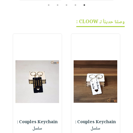
5
4
3
2
1
وصلنا حديثاً لـ CLOOW :
Couples Keychain :
Couples Keychain :
W
سلسل
سلسل