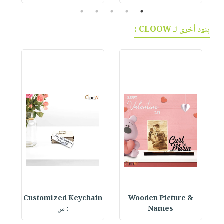
5
4
3
2
1
بنود أخرى لـ CLOOW :
in
Customized Keychain
Wooden Picture &
W
Names
: س