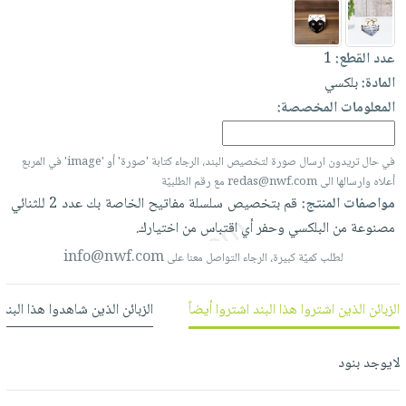
العناية
الأكثر
شحن
أدوات
بالأسنان
مبيعاً
مجاني
المائدة
عدد القطع:
1
الحمية
العودة
بنود
الأوعية
المادة:
بلكسي
والتغذية
للمدارس
مختارة
والتخزين
اشتراكات
المعلومات المخصصة:
اكسسوارات
أدوات
كتب
كل
بحث
المطبخ
في حال تريدون ارسال صورة لتخصيص البند، الرجاء كتابة 'صورة' أو 'image' في المربع
الاشتراكات
اكسسوارات
متقدم
أعلاه وارسالها الى redas@nwf.com مع رقم الطلبيّة
منزلية
صندوق
مواصفات المنتج:
قم
بتخصيص
سلسلة
مفاتيح
الخاصة
بك
عدد
2
للثنائي
القراءة
اكسسوارات
مصنوعة
من
البلكسي
وحفر
أي
اقتباس
من
اختيارك.
نيل
iKitab
ملابس
info@nwf.com
لطلب كميّة كبيرة، الرجاء التواصل معنا على
وفرات
بلا
مطرزات
حدود
عن
حقائب
حسابك
الزبائن الذين اشتروا هذا البند اشتروا أيضاً
الزبائن الذين شاهدوا هذا البند
الشركة
حلي
لائحة
سياسة
عناية
لايوجد بنود
الأمنيات
الشركة
بالذات