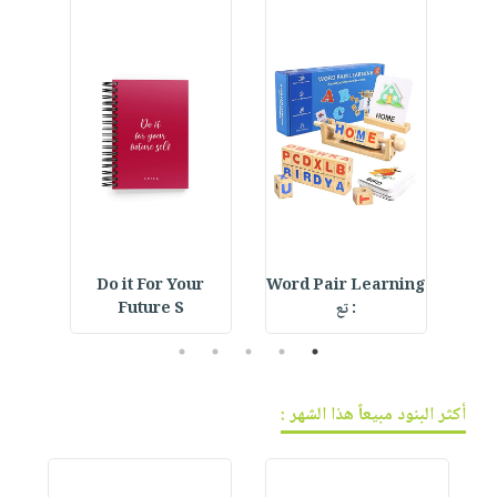
فيديوهات
صابون
عربة
أسئلة
التسوق
أطفال
يتكرر
مناسبات
طرحها
نشرة
الإصدارات
خدمات
نيل
وفرات
انشر
كتابك
تواصل
Do it For Your
Word Pair Learning
Cre
: تع
Future S
معنا
5
4
3
2
1
أكثر البنود مبيعاً هذا الشهر :