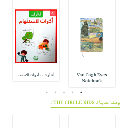
Van Cogh Eyes
أنا أركب - أدوات الاستف
 1
Notebook
5
4
3
2
1
وصلنا حديثاً لـ THE CIRCLE KIDS :