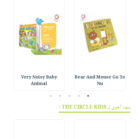
 :
Very Noisy Baby
Bear And Mouse Go To
Animal
Nu
5
4
3
2
1
بنود أخرى لـ THE CIRCLE KIDS :