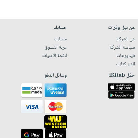
عن نيل وفرات
حسابك
عن الشركة
حسابك
سياسة الشركة
عربة التسوق
فيديوهات
لائحة الأمنيات
انشر كتابك
حمّل iKitab
وسائل الدفع