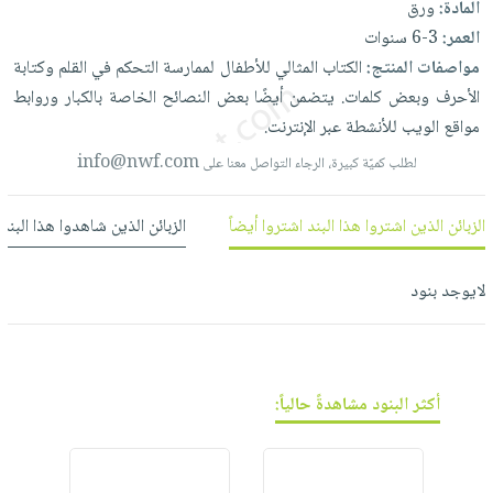
المادة:
ورق
العناية
الأكثر
شحن
أدوات
العمر:
3-6 سنوات
بالأسنان
مبيعاً
مجاني
المائدة
مواصفات المنتج:
الكتاب
المثالي
للأطفال
لممارسة
التحكم
في
القلم
وكتابة
الحمية
العودة
بنود
الأوعية
الأحرف
وبعض
كلمات.
يتضمن
أيضًا
بعض
النصائح
الخاصة
بالكبار
وروابط
والتغذية
للمدارس
مختارة
والتخزين
مواقع
الويب
للأنشطة
عبر
الإنترنت.
اشتراكات
اكسسوارات
أدوات
info@nwf.com
لطلب كميّة كبيرة، الرجاء التواصل معنا على
كتب
كل
بحث
المطبخ
الاشتراكات
اكسسوارات
متقدم
الزبائن الذين اشتروا هذا البند اشتروا أيضاً
الزبائن الذين شاهدوا هذا البند
منزلية
صندوق
القراءة
اكسسوارات
لايوجد بنود
نيل
iKitab
ملابس
وفرات
بلا
مطرزات
حدود
عن
حقائب
حسابك
الشركة
حلي
أكثر البنود مشاهدةً حالياً:
لائحة
سياسة
عناية
الأمنيات
الشركة
بالذات