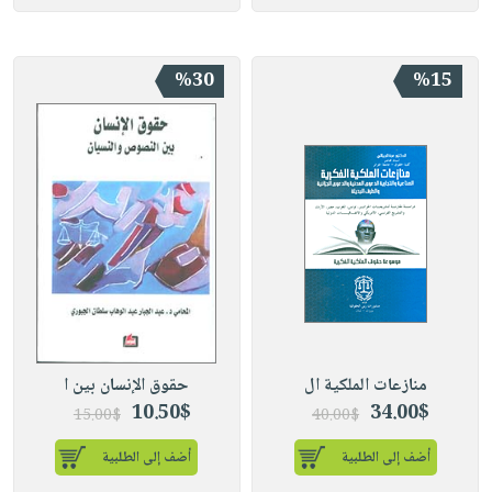
%30
%15
منازعات الملكية ال
حقوق الإنسان بين ا
10.50$
34.00$
15.00$
40.00$
أضف إلى الطلبية
أضف إلى الطلبية