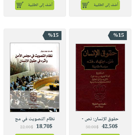
أضف إلى الطلبية
أضف إلى الطلبية
%15
%15
حقوق الإنسان: نص -
نظام التصويت في مج
18.70$
42.50$
22.00$
50.00$