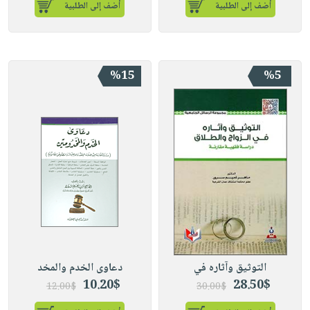
أضف إلى الطلبية
أضف إلى الطلبية
%15
%5
التوثيق وآثاره في
دعاوى الخدم والمخد
10.20$
28.50$
12.00$
30.00$