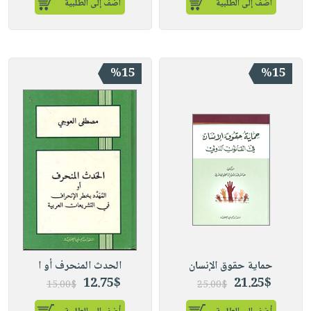
أضف إلى الطلبية
أضف إلى الطلبية
%15
%15
حماية حقوق الإنسان
الحدث المنحرف أو ا
12.75$
21.25$
15.00$
25.00$