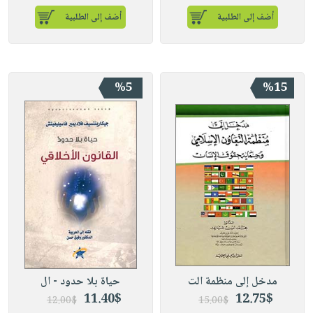
أضف إلى الطلبية
أضف إلى الطلبية
%5
%15
مدخل إلى منظمة الت
حياة بلا حدود - ال
11.40$
12.75$
12.00$
15.00$