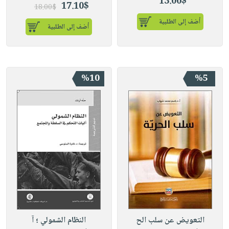
13.00$
17.10$
18.00$
أضف إلى الطلبية
أضف إلى الطلبية
%10
%5
التعويض عن سلب الح
النظام الشمولي ؛ آ