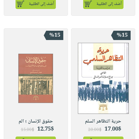
أضف إلى الطلبية
أضف إلى الطلبية
%15
%15
حرية التظاهر السلم
حقوق الإنسان ؛ الم
12.75$
17.00$
15.00$
20.00$