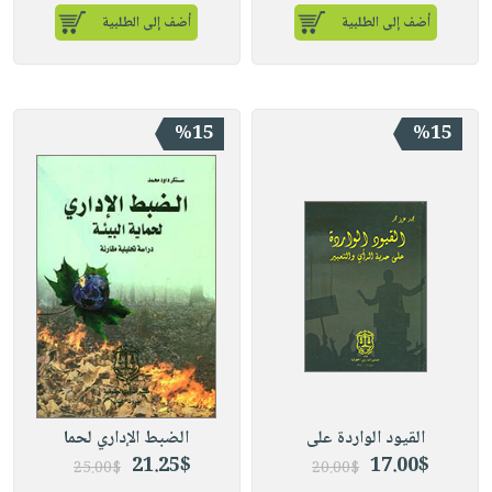
أضف إلى الطلبية
أضف إلى الطلبية
%15
%15
القيود الواردة على
الضبط الإداري لحما
21.25$
17.00$
25.00$
20.00$