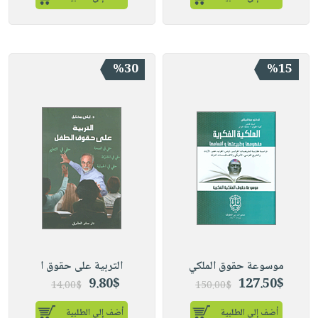
%30
%15
موسوعة حقوق الملكي
التربية على حقوق ا
9.80$
127.50$
14.00$
150.00$
أضف إلى الطلبية
أضف إلى الطلبية