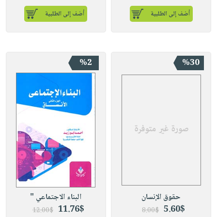
أضف إلى الطلبية
أضف إلى الطلبية
%2
%30
حقوق الإنسان
البناء الاجتماعي "
11.76$
5.60$
12.00$
8.00$