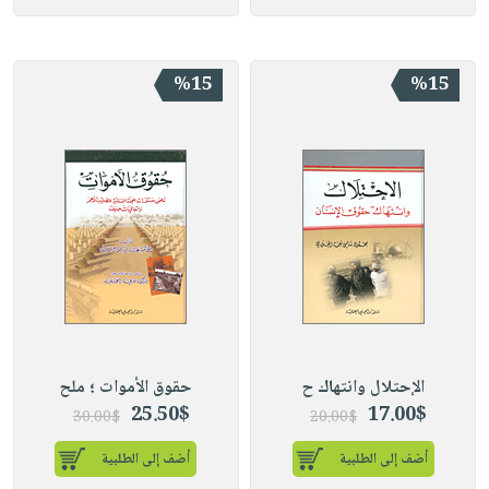
%15
%15
الإحتلال وانتهاك ح
حقوق الأموات ؛ ملح
25.50$
17.00$
30.00$
20.00$
أضف إلى الطلبية
أضف إلى الطلبية