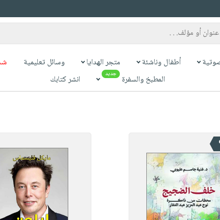
وتية
أطفال وناشئة
متجر الهدايا
وسائل تعليمية
شح
جديد
المطبخ والسفرة
انشر كتابك