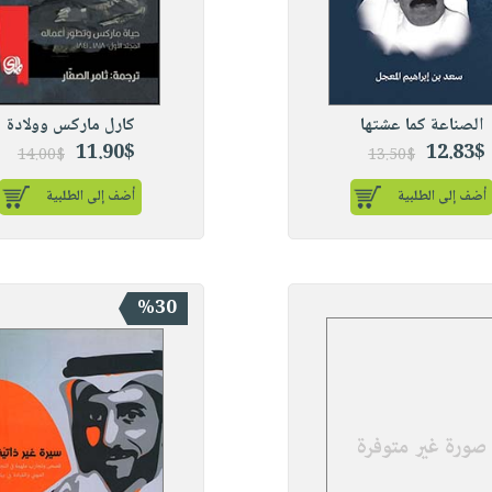
الصناعة كما عشتها
كارل ماركس وولادة
11.90$
12.83$
14.00$
13.50$
أضف إلى الطلبية
أضف إلى الطلبية
%30