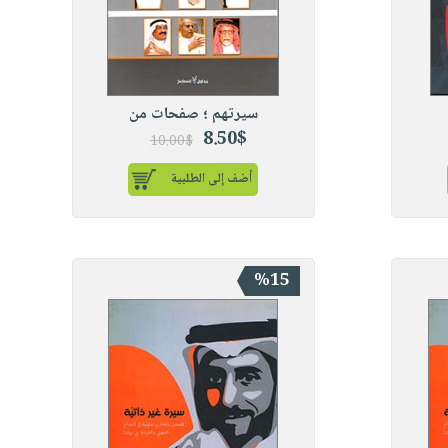
سيرتهم ؛ صفحات من
8.50$
10.00$
أضف إلى الطلبية
%15