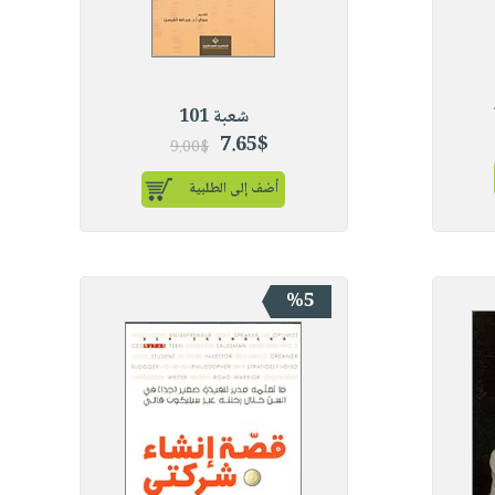
شعبة 101
7.65$
9.00$
أضف إلى الطلبية
%5