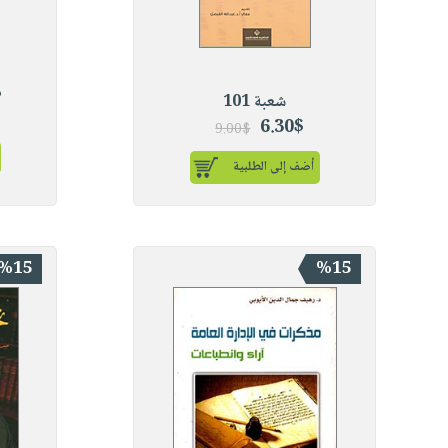
م
شعبة 101
6.30$
9.00$
أضف إلى الطلبية
%15
%15