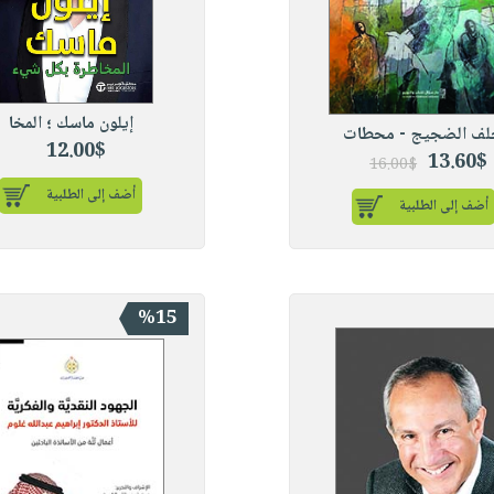
إيلون ماسك ؛ المخا
ف الضجيج - محطات
12.00$
13.60$
16.00$
أضف إلى الطلبية
أضف إلى الطلبية
%15