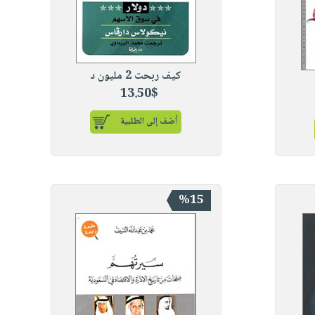
كيف ربحت 2 مليون د
13.50$
أضف إلى الطلبية
%15