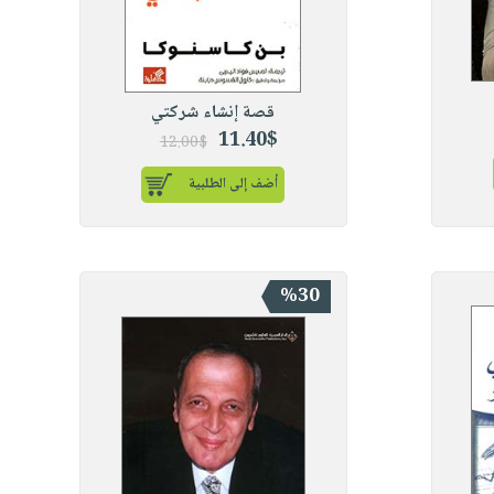
قصة إنشاء شركتي
11.40$
12.00$
أضف إلى الطلبية
%30