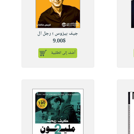
جيف بيزوس ؛ رجل ال
9.00$
أضف إلى الطلبية