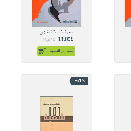
سيرة غير ذاتية ؛ ق
11.05$
13.00$
أضف إلى الطلبية
%15