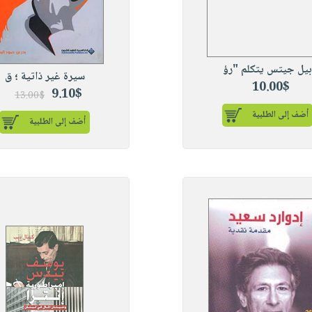
بيل جيتس يتكلم "رؤ
سيرة غير ذاتية ؛ ق
10.00$
9.10$
13.00$
أضف إلى الطلبية
أضف إلى الطلبية