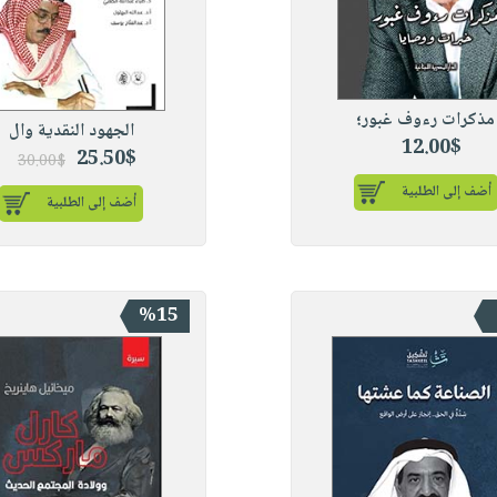
مذكرات رءوف غبور؛
الجهود النقدية وال
12.00$
25.50$
30.00$
أضف إلى الطلبية
أضف إلى الطلبية
%15