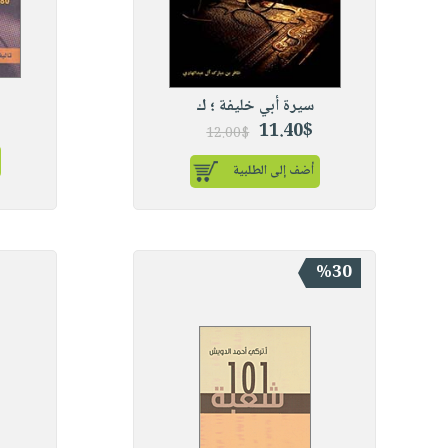
سيرة أبي خليفة ؛ ك
11.40$
12.00$
أضف إلى الطلبية
%30