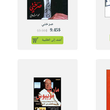
صرختي
9.45$
13.50$
أضف إلى الطلبية