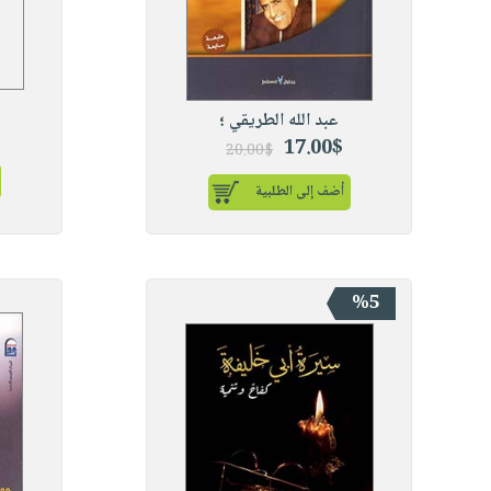
عبد الله الطريقي ؛
17.00$
20.00$
أضف إلى الطلبية
%5