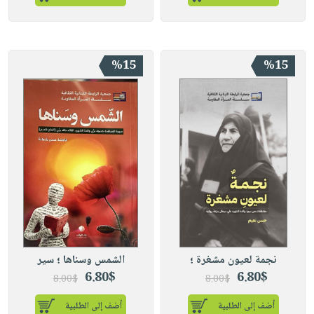
%15
%15
نجمة لعيون مشغرة ؛
الشمس وسناها ؛ سير
6.80$
6.80$
8.00$
8.00$
أضف إلى الطلبية
أضف إلى الطلبية