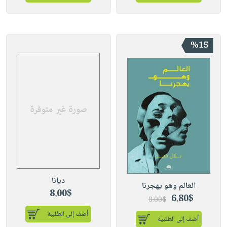
%15
ديانا
العالم وهو يهجرنا
8.00$
6.80$
8.00$
أضف إلى الطلبية
أضف إلى الطلبية