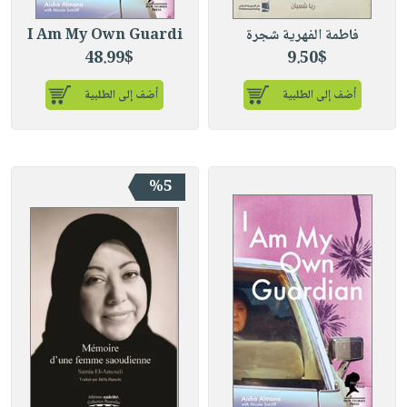
فاطمة الفهرية شجرة
I Am My Own Guardi
48.99$
9.50$
أضف إلى الطلبية
أضف إلى الطلبية
%5