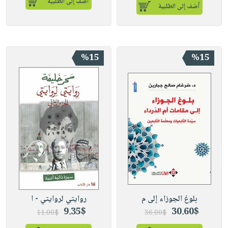
أضف إلى الطلبية
أضف إلى الطلبية
%15
%15
بلوغ الجوزاء إلى م
روايتي لروايتي - ا
9.35$
30.60$
11.00$
36.00$