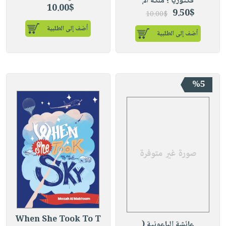
فكتوريا ؛ ملكة الإ
10.00$
9.50$
10.00$
أضف إلى الطلبية
أضف إلى الطلبية
%5
When She Took To T
عائشة الباعونية (