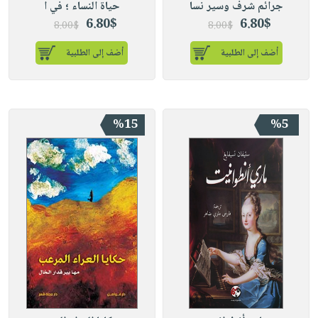
جرائم شرف وسير نسا
حياة النساء ؛ في ا
6.80$
6.80$
8.00$
8.00$
أضف إلى الطلبية
أضف إلى الطلبية
%15
%5