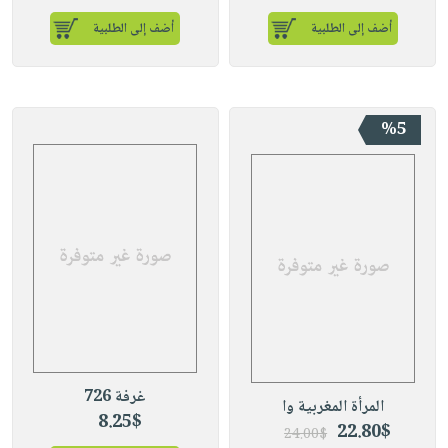
أضف إلى الطلبية
أضف إلى الطلبية
%5
غرفة 726
المرأة المغربية وا
8.25$
22.80$
24.00$