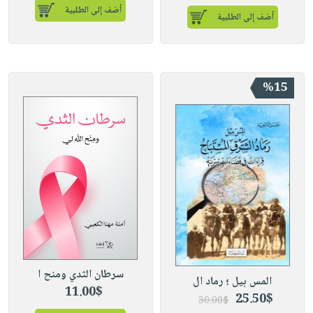
أضف إلى الطلبية
أضف إلى الطلبية
%15
سرطان الثدي ومنح ا
المس بيل ؛ رماد ال
11.00$
25.50$
30.00$