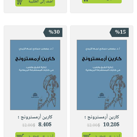
أضف إلى الطلبية
%30
%15
كارين أرمسترونج ؛
كارين أرمسترونج ؛
8.40$
10.20$
12.00$
12.00$