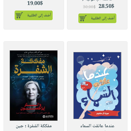
19.00$
28.50$
30.00$
أضف إلى الطلبية
أضف إلى الطلبية
عندما عانقت السماء
مفككة الشفرة ؛ جين