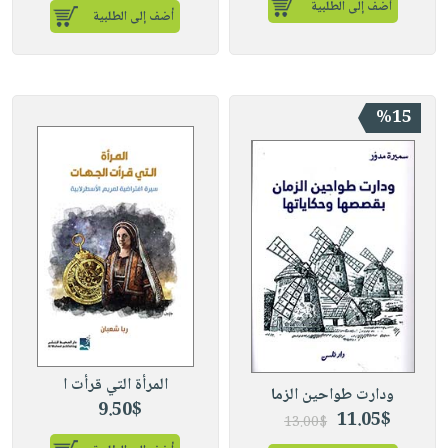
أضف إلى الطلبية
أضف إلى الطلبية
%15
المرأة التي قرأت ا
ودارت طواحين الزما
9.50$
11.05$
13.00$