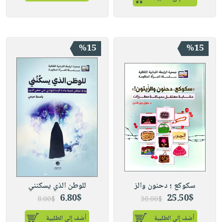
%15
%15
سكوكع ؛ دحنون والز
للوطن الذي يسكنني
6.80$
25.50$
8.00$
30.00$
أضف إلى الطلبية
أضف إلى الطلبية