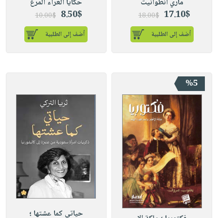
ماري أنطوانيت
حكايا العراء المرع
8.50$
17.10$
10.00$
18.00$
أضف إلى الطلبية
أضف إلى الطلبية
%5
حياتي كما عشتها ؛