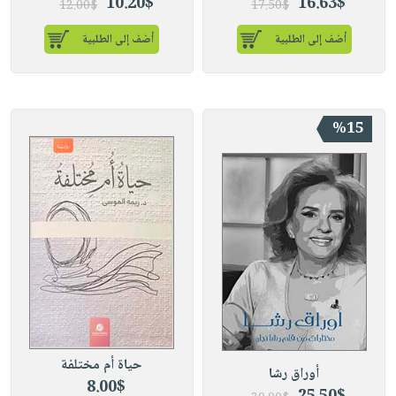
10.20$
16.63$
12.00$
17.50$
أضف إلى الطلبية
أضف إلى الطلبية
%15
حياة أم مختلفة
أوراق رشا
8.00$