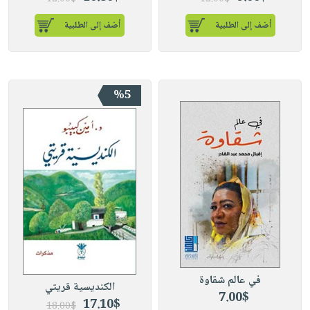
أضف إلى الطلبية
أضف إلى الطلبية
%5
في عالم شقاوة
الكنديسية قريتي
7.00$
17.10$
18.00$