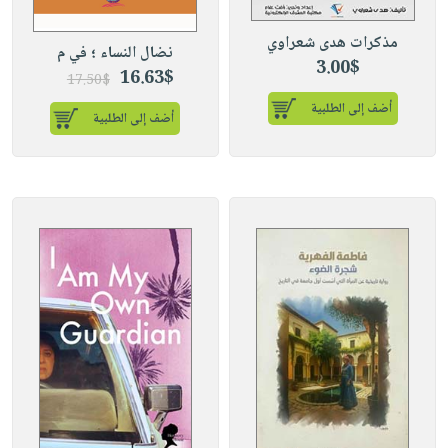
مذكرات هدى شعراوي
نضال النساء ؛ في م
3.00$
16.63$
17.50$
أضف إلى الطلبية
أضف إلى الطلبية